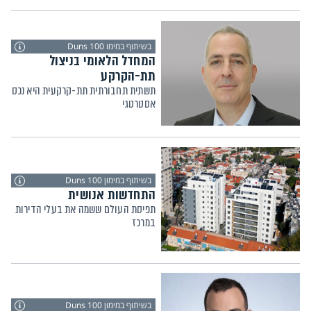
בשיתוף במימו Duns 100
המחדל הלאומי בניצול
תת-הקרקע
תשתית תחבורתית תת-קרקעית היא נכס
אסטרטגי
בשיתוף במימון Duns 100
התחדשות אנושית
תפיסת העולם ששמה את בעלי הדירות
במרכז
בשיתוף במימון Duns 100