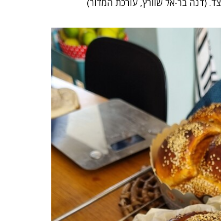
ד. (דנה בר-אל שוורץ, עורכת המדור)