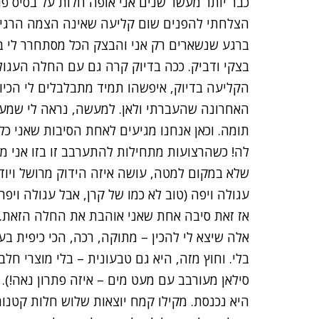
כבר יותר מעשר שנים אני אופה חלות על בסיס פחות
הצלחתי להפנים שום קליעה שאינה הצמה הרגילה
ברגע שנשארים רק אני והבצק הכל מסתחרר לי ב
בצקי ודביק. ככה בדיוק קרה גם עם החלה העגול
הקליעה בדיוק, איפשהו תמיד מתבלבלים לי הכיו
האחרונה שהעברתי ולאן. למעשה, נראה לי שמע
תומה. וכאן אנחנו מגיעים לאחת הסיבות שאני כל
לה! כשהרצועות מתחילות להתערבב זו בזו אני מ
שלא במקום למטה, עושה איזה הידוק מרושל ויו
עגולה ויפה (טוב לא כמו של קרן, אבל עגולה ויפה)
אז זאת סיבה אחת שאני אוהבת את החלה הזאת. 
אלה שיצא לי להכין – מתוקה, רכה, הכי כיפית ב
בלי. וחוץ מזה, היא גם טבעונית – בלי מוצרי חלב
סילאן מעורבב עם מעט מים – איזה פתרון נאה!). 