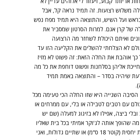
 או יותר קבוע, ויעזור לי אלוהים עדיין לא
 משלוש רצועות. זה תמיד נראה קל, אבל
ראש ועל השיש, והתוצאה היא תמיד מפח נפש
ה של קרן אגם. למרות הסרטון שמסביר את
ונים ואיתם היכולת לשחזר מה הרצועה
ולם לא הצלחתי להשלים את הקליעה הזו עד
 כך אוהבת את החלה הזאת: זה פשוט לא מזיז
חייכת אליהן בסלחנות ופשוט דוחפת את כל מה
דעת שיהיה בסדר – והתוצאה באמת תמיד
.
הסיבה השנייה היא שזו החלה הכי טעימה מכל
עולם עם רטבים לטבילה או בלי, עם ממרחים או
 ובלי ביצה, אפילו לא בזיגוג למעלה (שם יש
מה שהופך אותה לג'וקר אמיתי בכל בית שאליו
היא נכנסת. מקילו קמח יוצאות שלוש חלות קטנות יחסית (קוטר 18 ס"מ) או שתיים גדולות, ואני