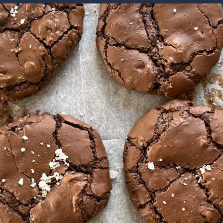
makoZ
בריאות
HIX
ספורט
כסף
הורים
עיצוב
תשעה חודשים
מתכונים
פרויקטים מיוחדים