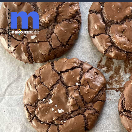
 הבית
אופנה
צילום: עדי קלינגהופר