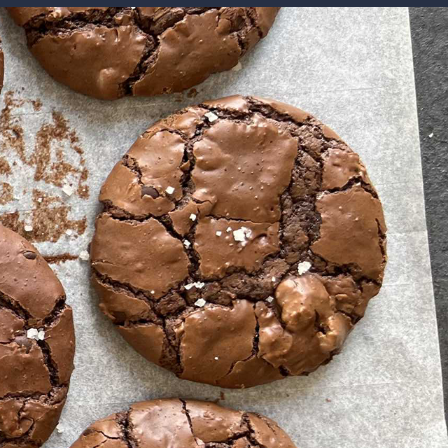
מוזיקה
תרבות
צבא וביטחון
דיגיטל
גאווה
ויוה
משפט