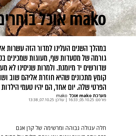
mako אוכל בוחרים: המתכונים הכי טובים שלנו
במהלך השנים העלינו למדור הזה עשרות אלפי
גורמה של מסעדות שף, מעוגות שמכינים בק
שדורשים יד מיומנת. ולמרות שניסינו לא מע
קומץ מתכונים שהיא חוזרת אליהם שוב ושו
הפרטי שלה. יום אחד, הם יהיו טעמי הילדות 
מערכת mako אוכל
mako
פורסם:
05.10.25, 16:33
|
עודכן:
07.10.25, 13:38
חלה עגולה גבוהה ומרשימה של קרן אגם