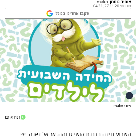
אופיר גוטמן
mako
פורסם:
27.11.20, 04:31
עקבו אחרינו בגוגל
איור: mako
דברו איתנו
השבוע חידה בדרגת קושי גבוהה. אך אל דאגה, יש