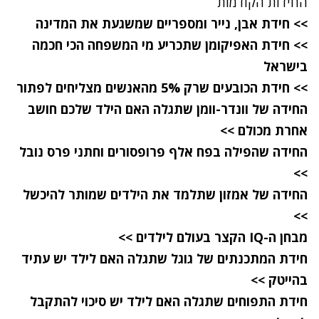
החידות הקודמות
>> חידת אבן, נייר ומספריים שמשגעת את המדינה
>> חידת האפיקומן שתכריע מי המשפחה הכי חכמה
בישראל
>> חידת הכובעים שרק 5% מהאנשים מצליחים לפתור
החידה של וונדר-וומן שתגלה האם הילד שלכם חושב
אחרת מכולם >>
החידה שהפילה בפח אלף פרופסורים וחתני פרס נובל
>>
החידה של אמזון שתלמד את הילדים שמותר להיכשל
>>
מבחן ה-IQ הקצר בעולם לילדים >>
חידת המתכנתים של גוגל שתגלה האם לילד יש עתיד
בהייטק >>
חידת התפוחים שתגלה האם לילד יש סיכוי להתקבל