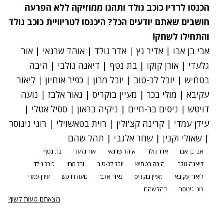
הכנסו ל
רדיו כוכב נולד
ותהנו ממוזיקה ללא הפרעה
חושבים שאתם יודעים הכל? ה
יכנסו ל
טריוויית כוכב נולד
והתחילו לשחק!
אבי בן אבו
|
אדיר גץ
|
אדר גולד
|
אוהד שרגאי
|
אור
גלעדי
|
אורן קוקו
|
בת נטף
|
דיאנה גולבי
|
היבה
בטחיש
|
יובל לב-טוב
|
יובל מרון
|
כפיר אוחיון
|
ליאור
עקיבא
|
מולי בכר
|
מעיין בוקריס
|
נאור אלבז
|
נועה
דויטש
|
ניסים בר-חיים
|
ניקיה בראון
|
ססיל אטלי
|
עידן עמדי
|
קרינה קצ'ולין
|
רוית בטאשוילי
|
רוני גינוסר
|
שאולי וקנין
|
שחר אלגבי
|
תהל שהם
אבי בן אבו
אדר גולד
אוהד שרגאי
אור גלעדי
בת נטף
דיאנה גולבי
היבה בטחיש
יובל לב-טוב
יובל מרון
כוכב נולד
ליאור עקיבא
מעיין בוקריס
נאור אלבז
נועה דויטש
עידן עמדי
רוני גינוסר
תהל שהם
מצאתם טעות לשון?