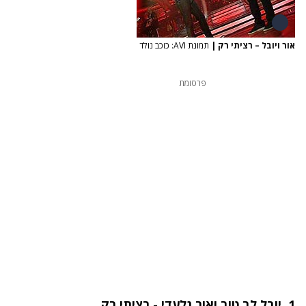
אור ויובל – רציתי רק
|
תמונת AVI: כוכב נולד
פרסומת
1.
יובל לב טוב ואור גלעדי - רציתי רק