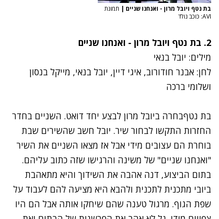
בת נטף ויובל מרון - ואנחנו שניים
|
תמונת
AVI: כוכב נולד
2.
בת נטף ויובל מרון - ואנחנו שניים
מילים: יובל בנאי
לחן: אבנר חודורוב, איגי דיין, יובל בנאי, מייקל בנסון
ושלומי ברכה
בת נטף
בחרה ב
יובל מרון
לבצע יחד דואט. השניים בחדר
החזרות התקשו לבחור שיר. יובל חשב שהשירים שבת
בוחרת הם עצובים מידי אבל אז מצאו השניים את השיר
"ואנחנו שניים" של משינה והרגישו שזה כתוב עליהם.
בתום הביצוע, דנה אהבה את השידוך והיא מתאהבת
ביובי מתכנית לתכנית ולהבא היא מציעה להם לעבוד על
שפת הגוף. מרגול טענה שהם שיחקו אותה אבל הם היו
צפויים מידי. גל לא אהב את הפרשנות של הבתים ואת