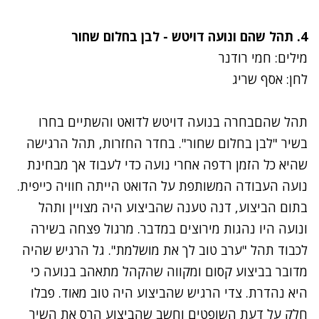
4.
תהל שהם ונועה דויטש - לבן בחלום שחור
מילים: חמי רודנר
לחן: אסף שריג
תהל שהם
בחרה ב
נועה דויטש
לדואט והשתיים בחרו
בשיר "לבן בחלום שחור". בחדר החזרות, תהל הרגישה
שהיא כל הזמן רדפה אחרי נועה כדי לעבוד אך מבחינת
נועה העבודה המשותפת על הדואט הייתה חוויה כייפית.
בתום הביצוע, דנה טענה שהביצוע היה מצויין ותהל
ונועה היו נהגות מירוצים במדבר. מרגול פצחה בשירה
לכבוד תהל "ערב טוב לך את מושלמת". גל הרגיש שהיה
מדובר בביצוע קסום ומקווה שהקהל מתאהב בנועה כי
היא נהדרת. צדי הרגיש שהביצוע היה טוב מאוד. פבלו
חלק על דעת השופטים וחשב שהביצוע הרס את השיר