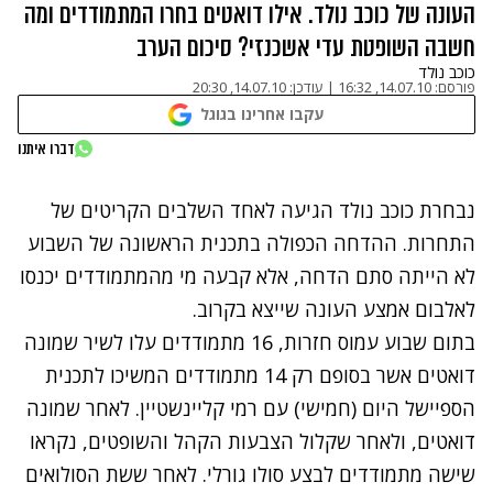
העונה של כוכב נולד. אילו דואטים בחרו המתמודדים ומה
חשבה השופטת עדי אשכנזי? סיכום הערב
כוכב נולד
פורסם:
14.07.10, 16:32
|
עודכן:
14.07.10, 20:30
עקבו אחרינו בגוגל
נתקלנו בבעיה
דברו איתנו
נסה שוב
נבחרת כוכב נולד הגיעה לאחד השלבים הקריטים של
התחרות. ההדחה הכפולה בתכנית הראשונה של השבוע
לא הייתה סתם הדחה, אלא קבעה מי מהמתמודדים יכנסו
ל
אלבום אמצע העונה
שייצא בקרוב.
בתום שבוע עמוס חזרות, 16 מתמודדים עלו לשיר שמונה
דואטים אשר בסופם רק 14 מתמודדים המשיכו לתכנית
הספיישל היום (חמישי) עם רמי קליינשטיין. לאחר שמונה
דואטים, ולאחר שקלול הצבעות הקהל והשופטים, נקראו
שישה מתמודדים לבצע סולו גורלי. לאחר ששת הסולואים