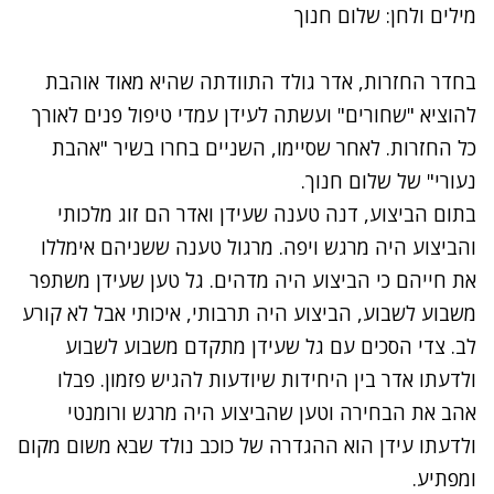
מילים ולחן: שלום חנוך
בחדר החזרות,
אדר גולד
התוודתה שהיא מאוד אוהבת
להוציא "שחורים" ועשתה ל
עידן עמדי
טיפול פנים לאורך
כל החזרות. לאחר שסיימו, השניים בחרו בשיר "אהבת
נעורי" של שלום חנוך.
בתום הביצוע, דנה טענה שעידן ואדר הם זוג מלכותי
והביצוע היה מרגש ויפה. מרגול טענה ששניהם אימללו
את חייהם כי הביצוע היה מדהים. גל טען שעידן משתפר
משבוע לשבוע, הביצוע היה תרבותי, איכותי אבל לא קורע
לב. צדי הסכים עם גל שעידן מתקדם משבוע לשבוע
ולדעתו אדר בין היחידות שיודעות להגיש פזמון. פבלו
אהב את הבחירה וטען שהביצוע היה מרגש ורומנטי
ולדעתו עידן הוא ההגדרה של כוכב נולד שבא משום מקום
ומפתיע.