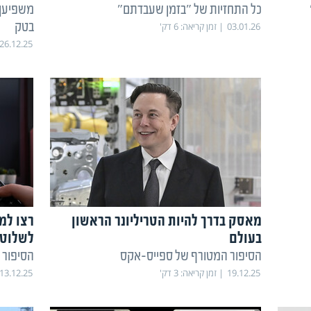
כל התחזיות של "בזמן שעבדתם"
משפיען 
בטק
03.01.26
זמן קריאה:
6
דק'
26.12.25
מאסק בדרך להיות הטריליונר הראשון
רצו למ
בעולם
לשלוט 
הסיפור המטורף של ספייס-אקס
הסיפור 
19.12.25
זמן קריאה:
3
דק'
13.12.25