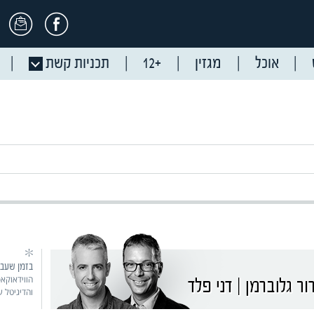
אוכל
מגזין
+12
תכניות קשת
בזמן שעב
הווידאוקאס
והדיגיטל 