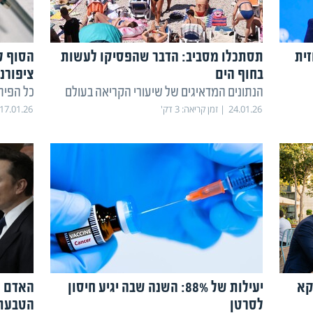
ית
תסתכלו מסביב: הדבר שהפסיקו לעשות
הסוף ל
בחוף הים
ציפורנ
הנתונים המדאיגים של שיעורי הקריאה בעולם
כל הפיתוחי
24.01.26
זמן קריאה:
3
דק'
17.01.26
קא
יעילות של 88%: השנה שבה יגיע חיסון
האדם ש
לסרטן
הטבעת