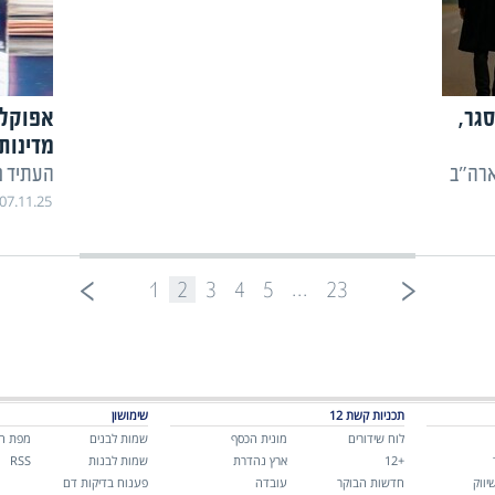
גר,
אפוקלי
מדינות
העתיד מ
07.11.25
...
1
2
3
4
5
23
תכניות קשת 12
שימושון
לוח שידורים
מונית הכסף
שמות לבנים
מפת ה
+12
ארץ נהדרת
שמות לבנות
RSS
יווק
חדשות הבוקר
עובדה
פענוח בדיקות דם