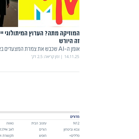
המוזיקה מתה? הערוץ המיתולוגי ייס
זה היורש
אומן ה-AI שכבש את צמרת המצעדים בארה"ב
14.11.25
זמן קריאה:
2.5
דק'
מדורים
N12
עיצוב הבית
גאווה
צבא וביטחון
הורים
לאב איילנד
פלילים+
חופש
תקשורת וש