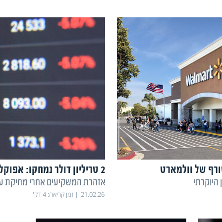
ורף של וולמארט
2 טריליון דולר נמחקו: אפוקליפסת ה-AI כבר פה
היוקרתי
אזהרת המשקיעים אחרי מחיקת ענק ב
21.02.26
זמן קריאה:
4
דק'