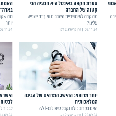
אמפ
סערת הקפה באינטל היא הבעיה הכי
האמת ה
קטנה של החברה
בארה"
ירה
מה קרה לאימפריית השבבים ואיך זה ישפיע
עלינו?
יותר
09.11.24
זמן קריאה:
2
דק'
02.11.24
יותר מרופא: ההישג המדהים של הבינה
הישראל
המלאכותית
לבטוח 
האם בקרוב כולנו נקבל טיפול מ-AI?
לבכיר ל
22.09.24
זמן קריאה:
2
דק'
14.09.24