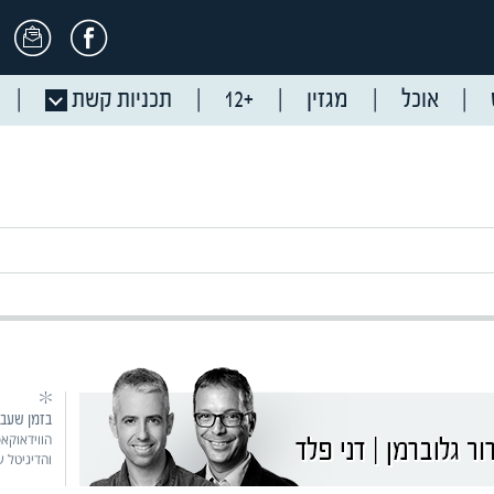
אוכל
מגזין
+12
תכניות קשת
בזמן שעב
הווידאוקאס
והדיגיטל 