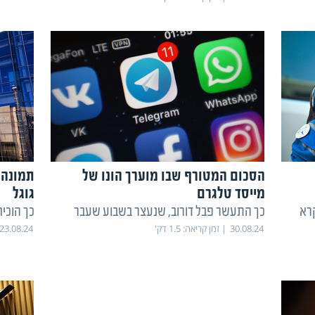
הסכום המטורף שבו מוערך הונו של
תמונה 
מייסד טלגרם
גוגל
רא
כך התעשר פבל דורוב, שנעצר בשבוע שעבר
כך הוכי
30.08.24
זמן קריאה:
1.5
דק'
23.08.24