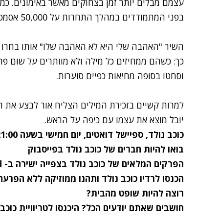
עצמם מבלים יותר זמן בצחוקים מאשר באימונים. כמו א
בפני המתמודדים במהלך התחרות על 50,000 אסמסים, והקהל נהנה מכל רגע.
השיר "האהבה שלי היא לא האהבה שלו" אותו בחרו ל
כך: כשהם ממחיזים כל מילה ולא מוותרים על שום 
וסחטו בסופה מחיאות כפיים סוערות.
למרות קשיים בזכירת המילים הצליח אור לבצע את 
יובל מוצא את עצמו עם כיפה על הראש.
כוכב נולד, ספיישל דואטים, יום חמישי בשעה 21:00
בואו להיות חברים של
כוכב נולד בפייסבוק
הפרקים המלאים של
כוכב נולד בצפייה ישירה
ב- mako vod
הכנסו ל
רדיו כוכב נולד
ותהנו ממוזיקה ללא הפרעה
רוצה להיות
שופט מהבית
?
חושבים שאתם יודעים הכל? ה
יכנסו ל
טריוויית כוכב