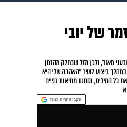
בריאות
HIX
ספורט
כסף
הורים
עיצוב הבית
א
מר של יובי
שים
מתכונים
פרויקטים מיוחדים
בעני מאוד, ולכן מזל שבחלק מהזמן
במהלך ביצוע לשיר "האהבה שלי היא
את כל המילים, וסחטו מחיאות כפיים
א
עקבו אחרינו בגוגל