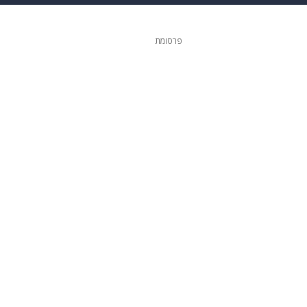
ופנה
דיגיטל
פרסומת