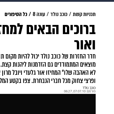
תרבות
צבא וביטחון
makoZ
תכניות קשת
כוכב נולד
עונה 8
כל הסיפורים
ברוכים הבאים למחז
גאווה
ויוה
משפט
תשעה חוד
ואור
חדר החזרות של כוכב נולד יכול להיות מקום תו
מוצאים המתמודדים גם הזדמנות ליהנות קצת. 
לא האהבה שלו" המחיזו אור גלעדי ויובל מרון 
ופרצי צחוק מכל חברי הנבחרת. צפו בקטע המל
כוכב נולד
פורסם:
07.07.10, 06:27