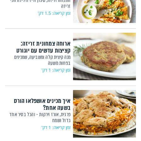
התפחה זריזה, טיגון זריז וזלילה הכי
זריזה
זמן קריאה: 1.5 דק'
ארוחה צמחונית זריזה:
קציצות עדשים עם יוגורט
מנה קיצית קלה ומשביעה, שמכינים
בפחות משעה
זמן קריאה: 1 דק'
איך מכינים אושפלאו הורס
בשעה אחת?
פרגית, אורז וירקות - והכל בסיר אחד
גדול ושמח
זמן קריאה: 1 דק'