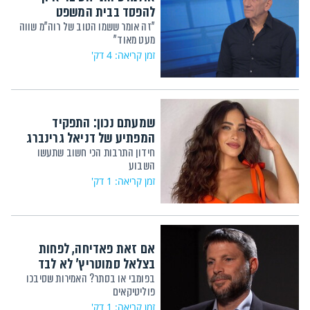
להפסד בבית המשפט
"זה אומר ששמו הטוב של רוה"מ שווה
מעט מאוד"
זמן קריאה: 4 דק'
שמעתם נכון: התפקיד
המפתיע של דניאל גרינברג
חידון התרבות הכי חשוב שתעשו
השבוע
זמן קריאה: 1 דק'
אם זאת פאדיחה, לפחות
בצלאל סמוטריץ' לא לבד
בפומבי או בסתר? האמירות שסיבכו
פוליטיקאים
זמן קריאה: 1 דק'