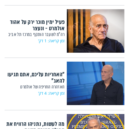
פעיל ימין מוכר ירק על אהוד
אולמרט - ונעצר
רה"מ לשעבר הותקף במרכז תל אביב
זמן קריאה: 1 דק'
"האחריות עליכם, אתם תגיעו
להאג"
האזהרה החריפה של אולמרט
זמן קריאה: 4 דק'
מה לעשות, נתניהו הרוויח את