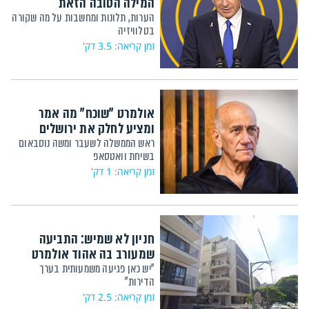
המילה הטובה הזאת
הערות, תלונות ומחשבות על מה שקורה
בטלוויזיה
זמן קריאה: 3.5 דק'
אולמרט "שוכח" מה אמר
ומציע לחלק את ירושלים
ראש הממשלה לשעבר ומשה נוסבאום
בשיחת וואטסאפ
זמן קריאה: 1 דק'
חניון לא שמיש: התביעה
שמעורב בה אהוד אולמרט
"יש כאן פגיעה משמעותית בערך
הדירות"
זמן קריאה: 2.5 דק'