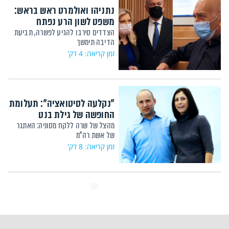
נתניהו ואולמרט ראש בראש:
משפט לשון הרע נפתח
הצדדים סירבו להגיע לפשרה, תביעת
הדיבה תימשך
זמן קריאה: 4 דק'
"נקלעה לסיטואציה": תעלומת
החופשה של גילת בנט
מהצל של שרה ללקח מסוניה: האתגר
של אשת רה"מ
זמן קריאה: 8 דק'