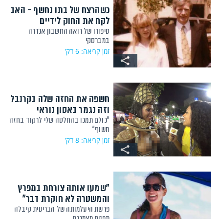
כשהרצח של בתו נחשף - האב
לקח את החוק לידיים
סיפורו של רואה החשבון אנדרה
במברסקי
זמן קריאה: 6 דק'
חשפה את החזה שלה בקרנבל
וזה נגמר באסון נוראי
"כולם תמכו בהחלטה שלי לרקוד בחזה
חשוף"
זמן קריאה: 8 דק'
"שמעו אותה צורחת במפרץ
והמשטרה לא חוקרת דבר"
פרשת היעלמותה של הבריטית קיבלה
תפנית מצמררת