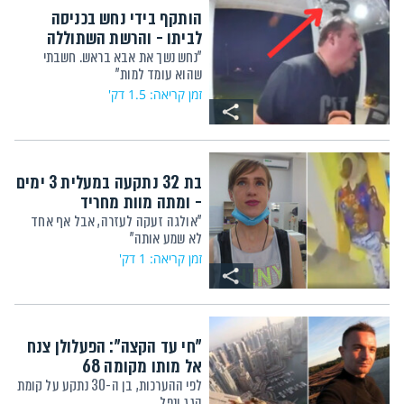
הותקף בידי נחש בכניסה
לביתו - והרשת השתוללה
"נחש נשך את אבא בראש. חשבתי
שהוא עומד למות"
זמן קריאה: 1.5 דק'
בת 32 נתקעה במעלית 3 ימים
- ומתה מוות מחריד
"אולגה זעקה לעזרה, אבל אף אחד
לא שמע אותה"
זמן קריאה: 1 דק'
"חי עד הקצה": הפעלולן צנח
אל מותו מקומה 68
לפי ההערכות, בן ה-30 נתקע על קומת
הגג ונפל