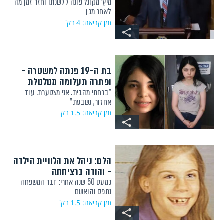
מיץ' מקונל פונה ללשכתו וחזר זמן מה
לאחר מכן
זמן קריאה: 4 דק'
בת ה-19 פנתה למשטרה -
ופתרה תעלומה מטלטלת
"ברחתי מהבית. אני מצטערת. עוד
אחזור, נשבעת"
זמן קריאה: 1.5 דק'
הלם: ניהל את הלוויית הילדה
- והודה ברציחתה
כמעט 50 שנה אחרי: חבר המשפחה
נתפס והואשם
זמן קריאה: 1.5 דק'