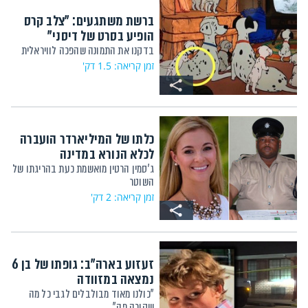
ברשת משתגעים: "צלב קרס
הופיע בסרט של דיסני"
בדקנו את התמונה שהפכה לוויראלית
זמן קריאה: 1.5 דק'
כלתו של המיליארדר הועברה
לכלא הנורא במדינה
ג'סמין הרטין מואשמת כעת בהריגתו של
השוטר
זמן קריאה: 2 דק'
זעזוע בארה"ב: גופתו של בן 6
נמצאה במזוודה
"כולנו מאוד מבולבלים לגבי כל מה
שקורה פה"