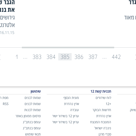
דר
הגבר שנ
את בנם
 מאוד
גירושים
אלטרנטי
16.11.15
...
...
1
383
384
385
386
387
442
תכניות קשת 12
שימושון
לוח שידורים
מונית הכסף
שמות לבנים
מפת ה
+12
ארץ נהדרת
שמות לבנים
RSS
יווק
חדשות הבוקר
עובדה
שמות לבנות
ארץ נהדרת
ערוץ 12 בשידור ישיר
פרסום ממומן באתר
המטבח המנצח
ערוץ 12 בשידור ישיר
עומס בנתב"ג
נינג'ה ישראל
עומס בנתב"ג
סברי מרנן
תנאי שימוש