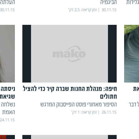
לידות
הביגמיה
העלתה ת
30.11.15
זמן קריאה:
2.5
דק'
30.11.15
את
חיפה: מנהלת החנות שברה קיר כדי להציל
ניסתה 
חתולים
שגיאת 
ל דבר
הסיפור מאחורי פוסט הפייסבוק המרגש
נשלחה 
האמת
26.11.15
זמן קריאה:
1
דק'
24.11.15