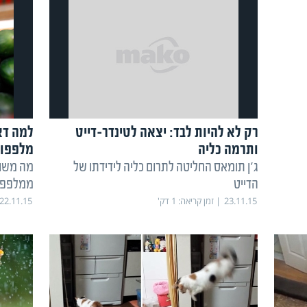
רק לא להיות לבד: יצאה לטינדר-דייט
למה דא
ותרמה כליה
מלפפונ
ג'ן תומאס החליטה לתרום כליה לידידתו של
מה משות
הדייט
ממלפפו
23.11.15
זמן קריאה:
1
דק'
22.11.15