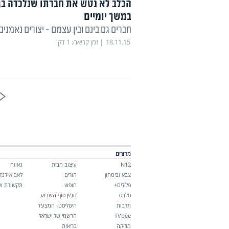
הכלב לא נטש את חברתו שנלכדה בג
במשך יומיים
חברים גם בינם ובין עצמם - יצורים נאמנים
18.11.15
זמן קריאה:
1
דק'
מדורים
N12
עיצוב הבית
גאווה
צבא וביטחון
הורים
לאב איילנד
פלילים+
חופש
תקשורת וש
סלבס
מגזין סוף השבוע
תרבות
היטליסט- המצעד
TVbee
הרשמי של ישראל
מוזיקה
בריאות