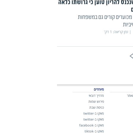
כנס להריון טוען כי גרושתו כלאה
 מכוערים קורים גם במשפחות
ביות
זמן קריאה:
1
דק'
מיוחדים
אתר
מדריך דובאי
פירוש שמות
כניסת שבת
מאקו ב-twitter
מאקו ב-twitter
מאקו ב-facebook
מאקו ב-tiktok