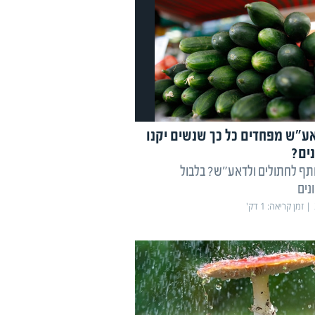
ע"ש מפחדים כל כך שנשים יקנו
ים?
ף לחתולים ולדאע"ש? בלבול
נים
זמן קריאה:
1
דק'