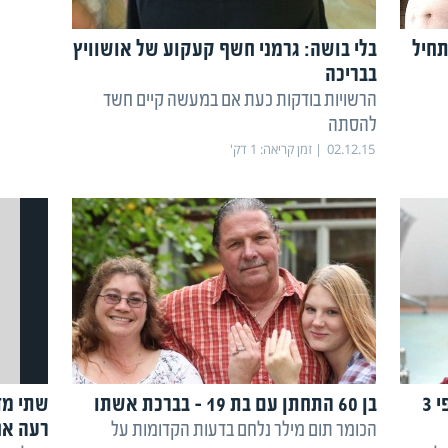
400 קילו התחיל
בלי בושה: גרמני חשף קעקוע של אושוויץ
בבריכה
הרשויות בודקות כעת אם במעשה קיים חשד
להסתה
02.12.15
זמן קריאה:
1
דק'
קשה לצפייה: בן 4 עם לשון ענקית פי 3
בן 60 התחתן עם בת 19 - בברכת אשתו
שתי מד
רעה א
הכומר תום מילר נלחם בדעות הקדומות על