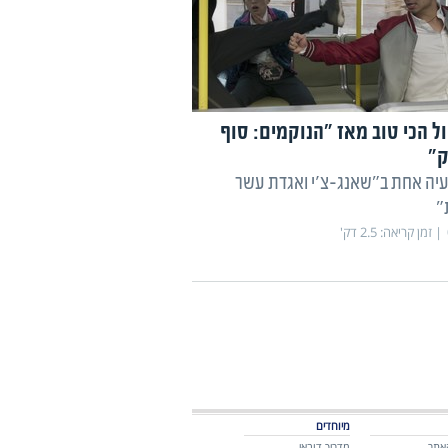
ל הכי טוב מאז "הנוקמים: סוף
"
עיה אחת ב"שאנג-צ'י ואגדת עשר
"
זמן קריאה:
2.5
דק'
מיוחדים
אתר
מדריך דובאי