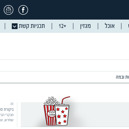
אוכל
מגזין
+12
תכניות קשת
ת ובמה
ביקורת סר
שחדש, שווה