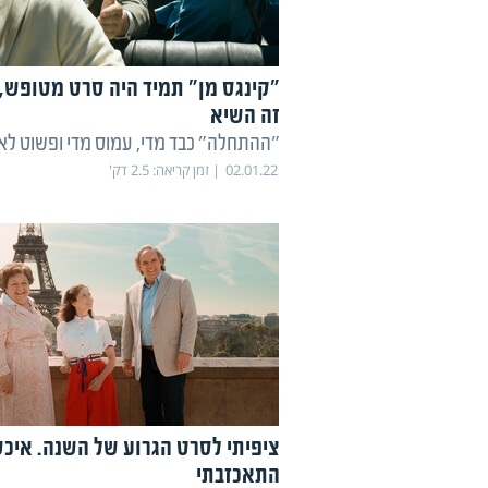
"קינגס מן" תמיד היה סרט מטופש,
זה השיא
"ההתחלה" כבד מדי, עמוס מדי ופשוט לא 
02.01.22
זמן קריאה:
2.5
דק'
ציפיתי לסרט הגרוע של השנה. איכ
התאכזבתי