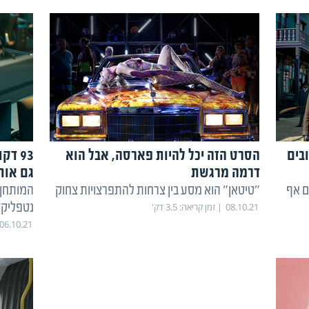
בים
הסרט הזה יכל להיות פארסה, אבל הוא
93 ד
דרמה מרגשת
גם אות
ם אף
"טיטאן" הוא מסע בין צרחות להתפרצויות צחוק
המותחן
נטפליק
08.10.21
זמן קריאה:
3.5
דק'
06.10.21