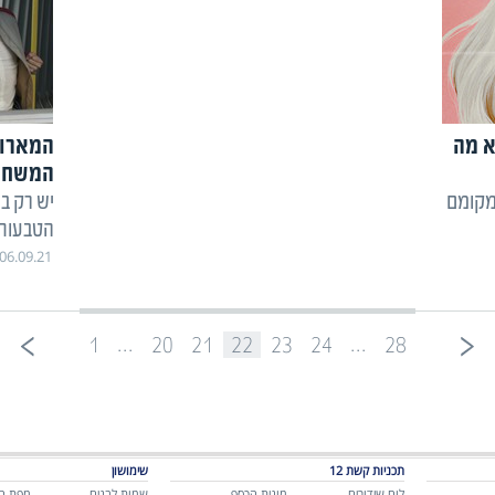
א מה
המארוו
המשחק
מקומם
יש רק ב
הטבעות
06.09.21
...
...
1
20
21
22
23
24
28
תכניות קשת 12
שימושון
לוח שידורים
מונית הכסף
שמות לבנים
מפת ה