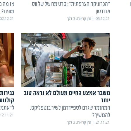
"הכרוניקה הצרפתית": סרט מרושל של ווס
אז מה מ
אנדרסון
מופת?
05.12.21
זמן קריאה:
3
דק'
02.12.21
משבר אמצע החיים מעולם לא נראה טוב
גבירותי
יותר
קולנוע
המחזמר שגרם לספיידרמן לשיר בנטפליקס.
ל"אתמול
להמשיך?
12.11.21
21.11.21
זמן קריאה:
3
דק'