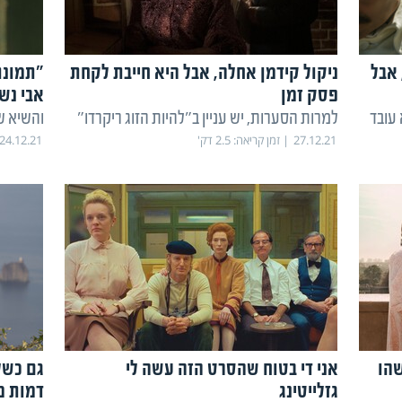
 אבל
ניקול קידמן אחלה, אבל היא חייבת לקחת
"תמונת
פסק זמן
אבי נש
עובד
למרות הסערות, יש עניין ב"להיות הזוג ריקרדו"
והשיא ש
27.12.21
זמן קריאה:
2.5
דק'
24.12.21
שהו
אני די בטוח שהסרט הזה עשה לי
גם כשל
גזלייטינג
דמות 