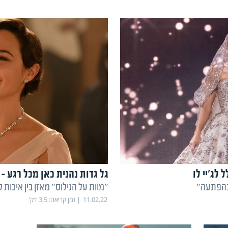
לג'יי לו
גל גדות נהנית כאן מכל רגע -
בהפתעה"
"מוות על הנילוס" מאזן בין איכות ל
11.02.22
זמן קריאה:
3.5
דק'