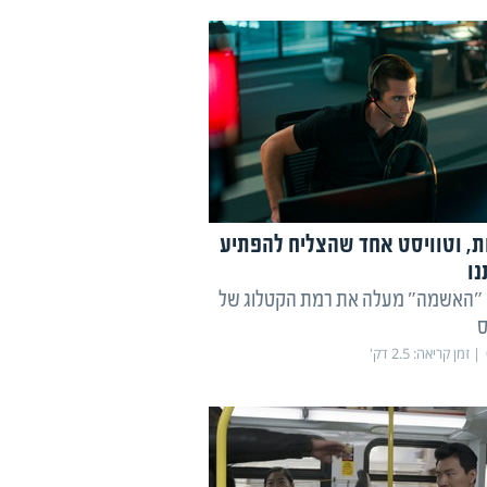
קות, וטוויסט אחד שהצליח להפתיע
נו
 "האשמה" מעלה את רמת הקטלוג של
ס
זמן קריאה:
2.5
דק'