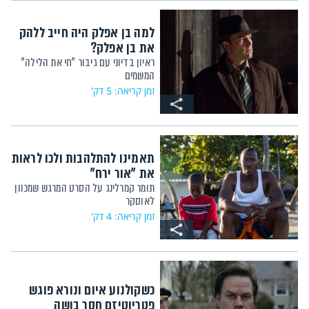
למה בן אפלק היה חייב ללהק
את בן אפלק?
ראיון בדיוני עם גיבור "חי את הלילה"
המשמים
זמן קריאה: 5 דק'
תאמינו להתלהבות ולכו לראות
את "אור ירח"
תומר קמרלינג על הסרט המרגש שמכוון
לאוסקר
זמן קריאה: 4 דק'
כשקולנוע איום ונורא פוגש
פטריוטיזם חסר בושה