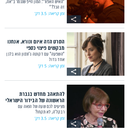
"האיש האפור": המון הייפ שנגמר ב"אה,
זה הכל?"
זמן קריאה: 3.5 דק'
הסרט הזה איום ונורא. אנחנו
מבקשים פיצוי כספי
"השפעה" עם דקוטה ג'ונסון הוא בלגן
אחד גדול
זמן קריאה: 5 דק'
להתאהב מחדש בגברת
הראשונה של הבידור הישראלי
מציעים לכם שעה של הנאה עם
רבקל'ה, לא תקחו?
זמן קריאה: 3.5 דק'