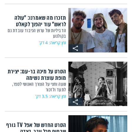
תזכרו מה שאמרנו: "עולה
לראש" עוד יהפוך לקאלט
הדביליות של ערוץ הכיבוד עובדת גם
בקולנוע
זמן קריאה: 4 דק'
הסרט על מיכה בר-עם: יצירת
מופת עוצרת נשימה
שעה וחצי על הצורך האנושי לספר,
לתעד ולזכור
זמן קריאה: 3.5 דק'
הסרט החדש של אפל TV גורף
שבחים מכל עבר. בצדק