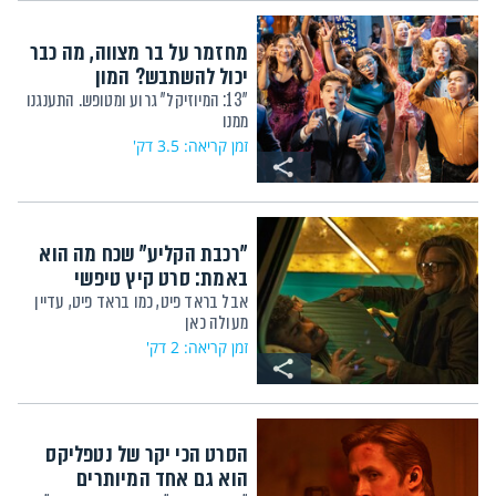
מחזמר על בר מצווה, מה כבר
יכול להשתבש? המון
"13: המיוזיקל" גרוע ומטופש. התענגנו
ממנו
זמן קריאה: 3.5 דק'
"רכבת הקליע" שכח מה הוא
באמת: סרט קיץ טיפשי
אבל בראד פיט, כמו בראד פיט, עדיין
מעולה כאן
זמן קריאה: 2 דק'
הסרט הכי יקר של נטפליקס
הוא גם אחד המיותרים