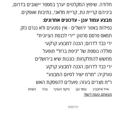
חלודה. שיפוץ המקלטים יערך במספר יישובים בדרום,
ביניהם קריית גת, קריית מלאכי, נתיבות ואופקים.
מבצע עמוד ענן - עדכונים אחרונים:
נפילות באזור ירושלים - אין נפגעים ולא נגרם נזק
חמאס פרסם סרטון: "ירי לכנסת הציונית"
ירי כבד לדרום; הכנה למבצע קרקעי
סוללה נוספת של "כיפת ברזל" תופעל
מחשש להתלקחות: כוננות שיא בירושלים
ירי כבד לדרום; הכנה למבצע קרקע
טורקיה: "מו"מ ישיר לסיום המבצע"
ר"מ מצרים בעזה: פועלים להפסקת האש
אייל אייזנברג
עמוד ענן
פיקוד העורף
צהל
רשויות
מצאתם טעות לשון?
פרסומת