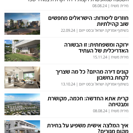
בעולם
D&B BUSINESS
מירית משיח
|
08.08.24
פוליטי
אוכל
חוזרים ליסודות: הישראלים מחפשים
בחירות 2026
ערב טוב עם גיא פינס
שוב קהילתיות
בשיתוף אמריקה ישראל ובסט ייזום
|
22.09.24
מילה ביום
נסיעות
ירוקה ומשפחתית: זו הבשורה
כלכלה
מפת האתר
האדריכלית של העתיד
מירית משיח
|
15.11.24
מונדיאל
12+
mako
English Edition
קונים דירה מהיזם? כל מה שצריך
לקחת בחשבון
מגזין N12
דרושים חדשות 12
בשיתוף אמריקה ישראל ובסט ייזום
|
13.10.24
תרבות
duns 100
קרית אתא החדשה: חכמה, מקושרת
din.co.il
LifeStyle
ומבטיחה
מירית משיח
|
08.08.24
מדיני
המומחים במשכנתאות
בארץ
MED12
איך המלצה אישית משפיע על בחירת
מקום מגורים?