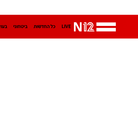
LIVE
כל החדשות
ביטחוני
בעו
LifeStyle
מדיני
בארץ
פלילי
הפודקאסטים
נוסבאום מקליד
TA