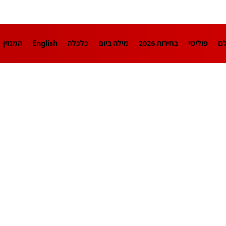
לם
פוליטי
בחירות 2026
מילה ביום
כלכלה
English
המגזין
חינוך
צרכנות
עיצוב ונדל"ן
TECH12
ספורט
פרשנות
בריאו
DA
תוכניות
דרושים חדשות 12
business