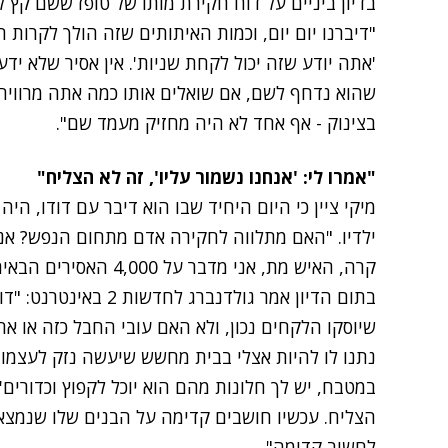
בדיון ביניים על דוח חקירת מותו של טופז ששם קץ ל
"דיברנו יום יום, וכמות האיתותים שזה הולך לקרות ה
'אתה יודע שזה יכול לקחת שניות'. אין אסיר שלא ידע
שהוא נדחף לשם, אם שואלים אותו כמה אתה מרוויח 
בצינוק - אף אחד לא היה מחזיק מעמד שם".
"אמרו לי: 'אנחנו נשמור עליו', זה לא הצליח"
מיקי ציין כי היום היחיד שבו הוא דיבר עם דודו, הי
ילדיו. "האם מתלווה לחקירה אדם מתחום הנפש? אני
קרה, האיש מת, אני מדבר על 4,000 האסירים הבאים, אני מדבר רק על הנפש".
בתום הדיון אמר גולדנברג 
שיוסקו הלקחים נכון, ולא האם עובי החבל כזה או א
נתנו לו להיות אצלי בבית מחשש שיעשה נזק לעצמו. ע
במטבח, יש לך חלונות מהם הוא יוכל לקפוץ וכדורים', 
הצליח. עכשיו חושבים קדימה על הבנים שלו שנמצאים
לחשוב קדימה".