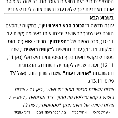
הסנטימנטים שכעת נמצאים בעוכריהם. רק שזה לא פוטר
אותם מאחריות לכך שלא נערכו בשום צורה ליום שאחריו.
בשבוע הבא
עונה חדשה ל
"הכוכב הבא לאירוויזיון"
, בתקווה שהפעם
הזוכה לא יצטרך לחשוש שירצחו אותו באירופה (קשת 12,
10.11); פרק הסיום של
"הפינגווין"
מבית HBO (יס, הוט
וסלקום, 11.11); עונה חמישית ל
"קופה ראשית"
, שזה
מספר שבקושי רואים בנוף הסיטקומים הישראלי (כאן 11,
12.11); ועונה שנייה לקומדיה השחורה, הרצחנית
והמשובחת
"אחיות רעות"
שיצרה שרון הורגן (אפל TV
פלוס, 13.11).
צילום אושרית סרוסי: מתוך "מי זאת?", כאן 11 / צילום
ג'ושוע ג'קסון ופיליפה סו: מתוך "ד"ר אודיסאה", דיסני+ /
צילום הפינה של פזית: מתוך "פספוסים", רשת 13
אושרית סרוסי
אראל סג"ל
בית הספר היסודי אבוט
גלעד טוקטלי