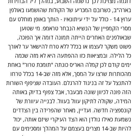
דוגמה מצוינת לכך נרשמה השבוע, במהלך
ליל הבחירות
בארה"ב
, כשרובם המכריע של הקולות שהושמעו באולפן
ערוץ 14 - כולל על ידי עיתונאיו - הותך באופן מוחלט עם
מסרי הקמפיין של הנשיא הנבחר טראמפ. מי שטוען
שבאולפנים האחרים הייתה תמונה דומה אך הפוכה,
פשוט משקר לעצמו או בכלל ללא טרח להישאר ער לאורך
כל הלילה. ובמציאות כזו ההפתעה היא לא מזה שכמה
ימים קודם לכן קמלה האריס
כונתה "תומכת טרור"
באחת
מהכותרות שרצו על המסך, אלא מזה שב-14 בכלל טרחו
להתנצל על זה בניגוד להרגלם. העובדה שציפוף השורות
הזה פונה לכיוון שונה מבעבר, אבל צפוף בדיוק באותה
המידה, שקולה לתיקון עוול בעוול. לבנייה עיוורת של
קונספציה חדשה. ועדיין, מאחר שהפרידה בין הצדדים
נשמעת כאילו גולדן הוא הצד העיקרי שיזם אותה, יכול
להיות שב-14 מצרים בעצמם על המהלך ומסכימים עם