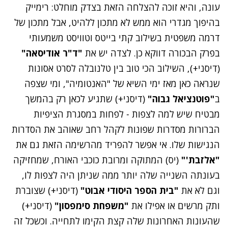
עונה, והיא
זוכה להצלחה הזאת
בצדק מוחלט: רימייק
בהיפוך מגדרי הוא ממש לא מתכון ללהיט, אבל מתכון של
דרמה משפטית בשילוב קתי בייטס וטוויסט משמעותי
בפרק הבכורה דווקא כן. לצדה יש את
"ד"ר אודיסאה"
(דיסני+), השילוב הכי טוב
בין טלנובלה לסרט אסונות
שנראה כאן מאז ימי השיא של "האנטומיה", ומי שצפה
ב
"פוטנציאל גבוה"
(דיסני+) שתגיע לכאן רק בהמשך
מבטיח שיש למה לצפות - לפחות במסגרת הציפיות
הברורות מסדרות שפונות לקהל רחב שאוהב את הסדרות
הנגישות שלו. אי אפשר להפריד מהרשימה הזאת גם את
"אלזבת'"
(יס)
המתוקה ומרובת כוכבי האורח
, שמחזיקה
בעונתה השנייה שלה יותר ממה שניתן היה לצפות לו,
וגם לא את
"בית הספר היסודי אבוט"
(דיסני+)
שצוברת
ותק מרשים
או אפילו את
"משפחת סימפסון"
(דיסני+)
שהעונות האחרונות שלה
קצת הקימו לתחייה
. וכשכל זה