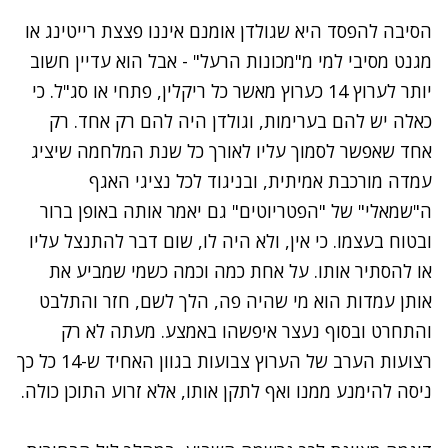
הסיבה להפסד היא שגולדן אומנם איננו פצצת רייטינג או
מגנט מסיבי למי מ"מכונות הרעל" - אבל הוא עדיין חשוב
יותר לערוץ 14 כערוץ מאשר כל ריקלין, פתחי או סג"ל. כי
כאלה יש להם בערימות, וגולדן היה להם רק אחד. רק
אחד שאפשר לסמוך עליו לאורך כל שנת המלחמה שיציג
עמדה מורכבת אמיתית, ובניגוד לכל נציגי האגף
ה"שמאלי" של "הפטריוטים" גם יאמר אותה באופן ברור
ובטוח בעצמו. כי אין, ולא היה לו, שום דבר להתנצל עליו
או להסתיר אותו. על אחת כמה וכמה כשמי שמביע את
אותן עמדות הוא מי שהיה פה, הלך לשם, חזר והתלבט
והתחרט ובסוף נעצר איפשהו באמצע. מעתה לא רק
רצועות הערב של הערוץ צבועות בגוון האחיד ש-14 כל כך
ניסה להימנע ממנו ואף לתקן אותו, אלא זרוע התוכן כולה.