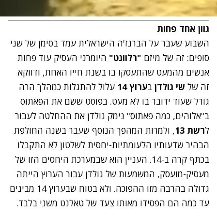
גוון אחד פחות
השבוע שעבר על הברנז'ה הישראלית עמד בסימן של שני
סופים: זה של מיזם
"רלוונט"
היומרני העסיק עוד פחות
אנשים מהמעט שהתעסקו בו
בשנת חייו האחת
, ודווקא
זה של
שי גולדן
ב
ערוץ 14
עלול להתגלות כמהלך הרה
גורל שעוד ידובר בו לא מעט. בפוסט ששם את הפאתוס
ב"אלוהים, כמה פאתוס"
נימק גולדן את ההחלטה
לעבור
ל
רשת 13
, ולמרות
המהפך הנוסף שעבר
בשנה החולפת
הבהיר שדעותיו הלעומתיות-יחסית לשלטון לא התקבלו
בכתף קרה ב-14. העניין הוא שבמערכת היחסים הזו של
מעסיק-מועסק, המשמעות של גולדן עבור הערוץ הייתה
גדולה בהרבה מזו ההפוכה. ולא בטוח שבערוץ 14 מבינים
עד כמה הם הפסידו מאותו צעד של טאלנט משני בלבד.