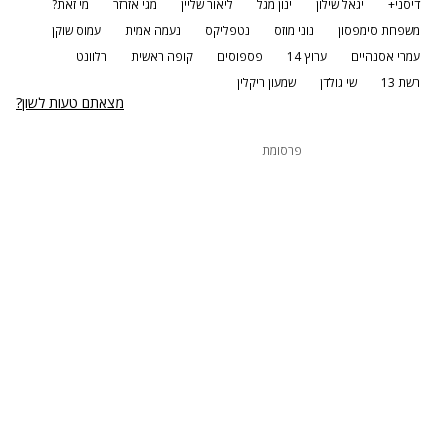
דיסני+
יגאל שילון
ינון מגל
ליאור שליין
מגי אזרזר
מי זאת?
משפחת סימפסון
נוני מוזס
נטפליקס
נעמה אמית
עמוס שוקן
עמרי אסנהיים
ערוץ 14
פספוסים
קופה ראשית
רלוונט
רשת 13
שי גולדן
שמעון ריקלין
מצאתם טעות לשון?
פרסומת