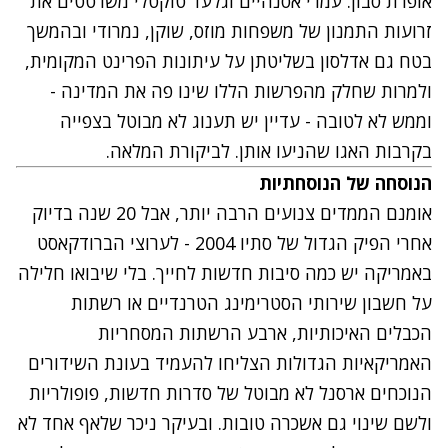
אופרת סבון. עמרי אסנהיים וגלעד טוקטלי משרטטים את
זרועות התמנון של משפחות מוזס, שוקן, נמרודי ובהמשך
בטח גם אדלסון בשליטתן על עיתונות הפרינט המקומית,
ולמרות שחלק מהפרשות הללו שינו פה את המדינה -
וממש לא לטובה - עדיין יש תענוג לא מבוטל בצפייה
בקרבות האגו שהניעו אותן.
לביקורת המלאה
.
הנוסחה של הנוסחתיות
אומנם הממדים צנועים הרבה יותר, אבל 20 שנה בדיוק
אחרי הפיק הגדול של סתיו 2004 -
לערוצי הברודקאסט
באמריקה
יש כמה סיבות חדשות לחייך. בלי שיבואו חלילה
על חשבון שירותי הסטרימינג הטרנדיים או רשתות
הכבלים האיכותיות, ארבע הרשתות המסחריות
האמריקאיות הגדולות הצליחו להעמיד בעונת השידורים
הנוכחים ארסנל לא מבוטל של סדרות חדשות, פופולריות
ולשם שינוי גם אשכרה טובות. ובעיקר ניכר שלאף אחד לא