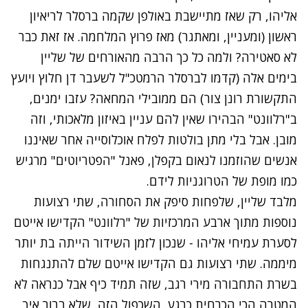
אליהו, רק שאז מתיישבת באולפן שקמה ברסלר לריאיון
ראשון (ומעניין, ומאתגר) מאז פרוץ המלחמה. אז זאת כבר
לא סאטירה? ולמה כל כך הרבה מהאורחים של שליין
בימים אלה (קדמו לברסלר הרמטכ"ל לשעבר דן חלוץ ויועץ
התקשורת רונן צור) הם ממובילי המחאה? עזבו ימנים,
ב"רלוונט" הבהירו שאין להם עניין באיזון מלאכותי, וזה
מובן. אבל בלי מתן בולטות לפלח אוכלוסייה אחר שאיננו
אנשים שהוזמנו לנאום בקפלן, פאנל "הפטריוטים" מרגיש
כמו מופת של הטרוגניות לידם.
מלבד שליין, שלפחות סיפק את הסחורה, שתי רצועות
נוספות מתוך ארבע המרכזיות של "רלוונט" הקדישו אייטם
לסערת עמיחי אליהו - שנכון לזמן השידור הייתה בת יותר
מיממה. שתי רצועות גם הקדישו אייטם שלם להתנגחות
בשרת התחבורה מירי רגב, שזה תמיד כיף אבל כנראה לא
המטרה הכי הכרחית כרגע. השכפול הזה, שלא ברור איך