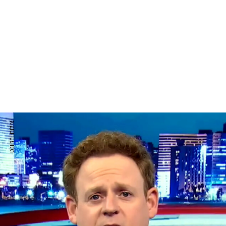
צילום: רלוונט