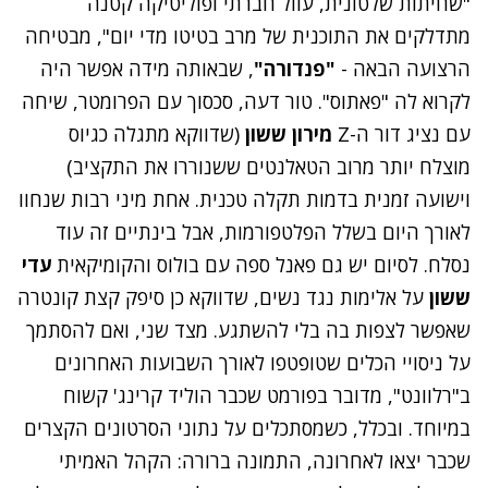
"שחיתות שלטונית, עוול חברתי ופוליטיקה קטנה
מתדלקים את התוכנית של מרב בטיטו מדי יום", מבטיחה
הרצועה הבאה -
"פנדורה"
, שבאותה מידה אפשר היה
לקרוא לה "פאתוס". טור דעה, סכסוך עם הפרומטר, שיחה
עם נציג דור ה-Z
מירון ששון
(שדווקא מתגלה כגיוס
מוצלח יותר מרוב הטאלנטים ששנוררו את התקציב)
וישועה זמנית בדמות תקלה טכנית. אחת מיני רבות שנחוו
לאורך היום בשלל הפלטפורמות, אבל בינתיים זה עוד
נסלח. לסיום יש גם פאנל ספה עם בולוס והקומיקאית
עדי
ששון
על אלימות נגד נשים, שדווקא כן סיפק קצת קונטרה
שאפשר לצפות בה בלי להשתגע. מצד שני, ואם להסתמך
על ניסויי הכלים שטופטפו לאורך השבועות האחרונים
ב"רלוונט", מדובר בפורמט שכבר הוליד
קרינג' קשוח
במיוחד
. ובכלל, כשמסתכלים על נתוני הסרטונים הקצרים
שכבר יצאו לאחרונה, התמונה ברורה: הקהל האמיתי