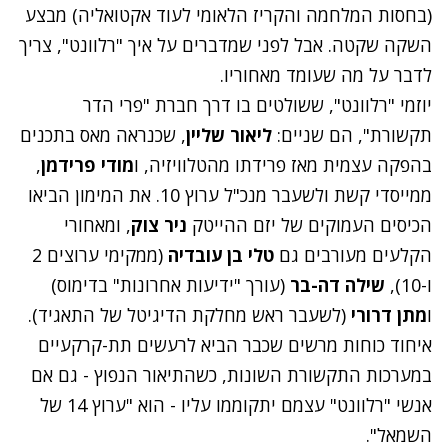
(בחסות המלחמה והקריז הלאומי לעוד אקטואליה) מבצע
השקה שקטה. אבל לפני שמדברים על איך "רלוונט", צריך
לדבר על מה שעומד מאחוריו.
יוזמי "רלוונט", ששולטים בו דרך חברת "פרי הדר
תקשורת", הם שניים:
ליאור שליין
, שכנראה מאס בתכנים
בהפקה עצמית מאז פרידתו מהטלוויזיה, ו
מודי פרידמן
,
ממייסדי קשת ולשעבר מנכ"ל ערוץ 10. את המימון הביאו
הכיסים העמוקים של יזם ההייטק
ניר צוק
, ומאחורי
הקלעים מעורבים גם
טלי בן עובדיה
(ממקימי ערוצים 2
ו-10),
שילה דה-בר
(עורך "ידיעות אחרונות" בדימוס)
ו
מתן דרורי
(לשעבר ראש מחלקת הדיגיטל של התאגיד).
איחוד כוחות מרשים שכבר הביא לרעשים תת-קרקעיים
במערכות התקשורת השונות, כשהתיאור הנפוץ - גם אם
אנשי "רלוונט" עצמם יתקוממו עליו - הוא "ערוץ 14 של
השמאל".