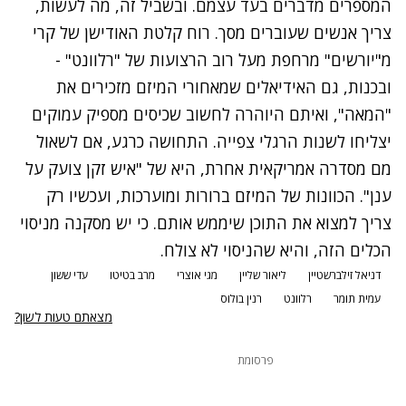
המספרים מדברים בעד עצמם. ובשביל זה, מה לעשות,
צריך אנשים שעוברים מסך. רוח קלטת האודישן של קרי
מ"יורשים" מרחפת מעל רוב הרצועות של "רלוונט" -
ובכנות, גם האידיאלים שמאחורי המיזם
מזכירים את
"המאה"
, ואיתם היוהרה לחשוב שכיסים מספיק עמוקים
יצליחו לשנות הרגלי צפייה. התחושה כרגע, אם לשאול
מם מסדרה אמריקאית אחרת, היא של "איש זקן צועק על
ענן". הכוונות של המיזם ברורות ומוערכות, ועכשיו רק
צריך למצוא את התוכן שיממש אותם. כי יש מסקנה מניסוי
הכלים הזה, והיא שהניסוי לא צולח.
דניאל זילברשטיין
ליאור שליין
מגי אוצרי
מרב בטיטו
עדי ששון
עמית תומר
רלוונט
רנין בולוס
מצאתם טעות לשון?
פרסומת