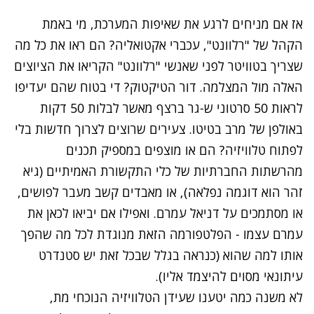
אז אם מניחים לרגע את שאיפות המערכת, מי באמת
הקהל של "רלוונט", עכברי אקטואליה? הם ראו את כל מה
שצריך בטוויטר לפני שאנשי "רלוונט" הקריאו את הציוצים
האלה מול המצלמה. דור הטיקטוק? די בטוח שהם יעדיפו
לראות 50 סרטוני ש-גר ברצף מאשר לבלות 50 דקות
באולפן של מרב בטיטו. צעירים שרוצים לצרוך חדשות בלי
לפתוח טלוויזיה? הם או מוצפים במספיק תכנים
מהרשתות החברתיות של כלי התקשורת האמיתיים (גיא
זהר הוא דוגמה נפלאה), או מאבדים קשב מעבר לפושים,
או מסתמכים על דניאל עמרם. ואפילו אם יביאו לכאן את
עמרם עצמו - הפלטפורמה הזאת מנוגדת לכל מה שהפך
אותו למה שהוא (כנראה בגלל שבכל זאת יש סטנדרט
עיתונאי מסוים להיצמד אליו).
לא משנה כמה יטענו שעידן הטלוויזיה הנוכחי מת,