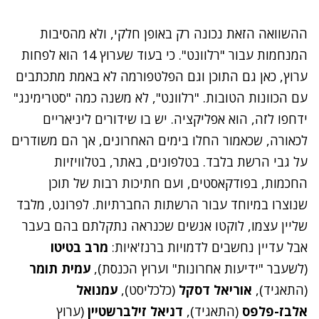
ההשוואה הזאת נכונה רק באופן חלקי, ולא מהסיבות
המנחמות עבור "רלוונט". כי בעוד שערוץ 14 הוא לפחות
ערוץ, כאן גם התוכן וגם הפלטפורמה לא באמת מתכתבים
עם הכוונות הטובות. "רלוונט", לא משנה כמה "סטרימינג"
ידחפו לזה, הוא אפליקציה. יש בו שידורים ליניאריים
לכאורה, שכאמור החלו בימים האחרונים, אך הם משודרים
על גבי הרשת בלבד. בטלפונים, באתר, בטלוויזיות
החכמות, בפודקאסטים, ועם חתיכות רבות של תוכן
שנוצרו במיוחד עבור הרשתות החברתיות. לפרונט, מלבד
שליין עצמו, לוקטו אנשים שכנראה נתקלתם בהם בעבר
אבל עדיין נחשבים לדמויות ברנז'איות:
מרב בטיטו
(לשעבר "ידיעות אחרונות" וערוץ הכנסת),
עמית תומר
(התאגיד),
אוריאל דסקל
(כלכליסט),
עמנואל
אלבז-פלפס
(התאגיד),
דניאל זילברשטיין
(ערוץ