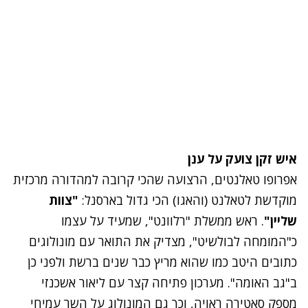
איש זקן צועק על ענן
אפרופו טאלנטים, הרצועה שהכי קרובה למהדורה מרכזית
מוקדשת לטאלנט (והאגו) הכי גדול בארסנל:
"צוות
שליין"
. ראש ממשלת "רלוונט", שמעיד על עצמו
כ"המומחה לבולשיט", מצדיק את התואר עם מונולוגים
כתובים היטב כמו שהוא מריץ כבר שנים ברשת ולפני כן
ב"גב האומה". מערכון פתיחה קצר עם ליאור אשכנזי
מספק סאטירה ראויה, וכך גם המונולוג על השר עמיחי