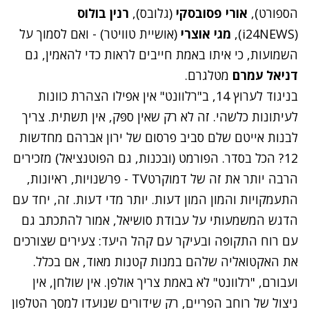
הספורט),
אורי פסובסקי
(גלובס),
רנין בולוס
(i24NEWS),
מגי אוצרי
(אושיית טוויטר) - ואם לסמוך על
השמועות, כי איתו באמת חייבים לראות כדי להאמין, גם
דניאל עמרם
מטלגרם.
בניגוד לערוץ 14, ב"רלוונט" אין אפילו הצהרת כוונות
לעיתונות כלשהי. זה לא רק שאין ספּק, אין תשתית. צריך
לבנות אייטם שלם סביב פרסום של ירון אברהם מחדשות
12? הכל בסדר. הפורמט (ובכנות, גם הפוטנציאל) מזכירים
הרבה יותר את זה של דמוקרטTV - פרשנויות, ראיונות,
התעמקויות והמון המון דעות. יותר מדי דעות. זה, יחד עם
הדגש המשמעותי על עבודת סושיאל, אמור להתכתב גם
עם רוח התקופה ובעיקר עם קהל היעד: צעירים שצורכים
את האקטואליה שלהם במנות קטנות מאוד, אם בכלל.
ועבורם, "רלוונט" לא באמת צריך אולפן. אין שולחן, אין
ניצול של רוחב הפריים, רק שידורים שנועדו למסך הטלפון