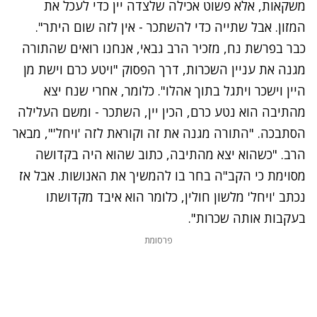
משקאות, אלא פשוט אכילה שלצדה יין כדי לעכל את
המזון. אבל שתייה כדי להשתכר - אין לזה שום היתר".
כבר ב
פרשת נח
, מזכיר הרב גבאי, אנחנו רואים שהתורה
מגנה את עניין השכרות, דרך הפסוק "ויטע כרם וישת מן
היין וישכר ויתגל בתוך אהלו". כלומר, אחרי שנח יצא
מהתיבה הוא נטע כרם, הכין יין, השתכר - ומשם העלילה
הסתבכה. "התורה מגנה את זה וקוראת לזה 'ויחל'", מבאר
הרב. "כשהוא יצא מהתיבה, כתוב שהוא היה בקדושה
מסוימת כי הקב"ה בחר בו להמשיך את האנושות. אבל אז
נכתב 'ויחל' מלשון חולין, כלומר הוא איבד מקדושתו
בעקבות אותה שכרות".
פרסומת