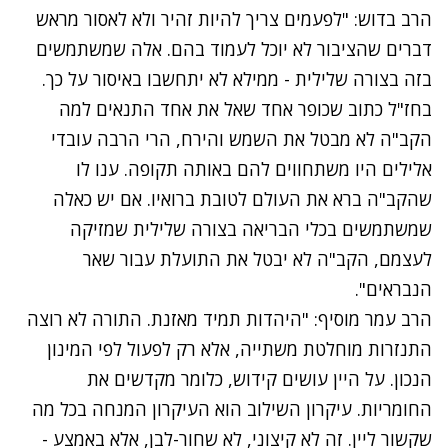
הרב בדוש: "לפעמים צריך להיות זהיר ולא לאסור מראש
דברים שהציבור לא יוכל לעמוד בהם. אלה שמשתמשים
בזה בצורה שלילית - ממילא לא יתחשבו באיסור על כך.
בחז"ל כתוב שכופר אחד שאל את אחד התנאים למה
הקב"ה לא מבטל את השמש והירח, הרי הרבה עובדי
אלילים היו משתחווים להם באותה תקופה. ענו לו
שהקב"ה ברא את העולם לטובת ברואיו. אם יש כאלה
שמשתמשים בכלי הבריאה בצורה שלילית שמזיקה
לעצמם, הקב"ה לא יבטל את התועלת עבור שאר
הנבראים".
הרב עמר מוסיף: "היהדות תמיד מאזנת. התורה לא רוצה
התנזרות מוחלטת משתייה, אלא רק לפעול לפי המינון
הנכון. על היין עושים קידוש, כלומר מקדשים את
החומריות. עיקרון השילוב הוא העיקרון המנחה בכל מה
שקשור ליין. זה לא קיצוני, לא שחור-לבן, אלא באמצע -