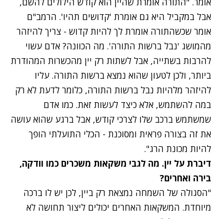
אומר. "ה
תורה
אומרת שהיין הוא קודש הילולים להשם,
אבל במקביל היא גם אומרת 'קדושים תהיו'. הרמב"ם
אומר שכשהתורה אומרת לך להיות קדוש - צריך להיזהר
מהמושג 'נבל ברשות התורה'. מה הכוונה? אדם עשוי
להרבות בשתייה, אבל לשתות רק יין מהכשרות המהודרת
ביותר, ולכן לטעון שהוא נמצא ברשות התורה. עליו
להיזהר מלהיות נבל ברשות התורה, כלומר לדעת לא רק
במה להשתמש, אלא כיצד לעשות זאת. כמו אדם
שמשתמש ברכב שלו לצרכי קודש, אבל ברגע שהוא עושה
את זה בצורה פראית ומסוכנת - הכלי התועלתי הופך
להיות מכונת הרג".
דיברת על יין. מה לגבי משקאות משכרים כמו וודקה,
בירה ואחרים?
"הסגולה של השמחה נמצאת רק ביין, לכן יש לו ברכה
מיוחדת. המשקאות האחרים יכולים ליצור תחושה לא