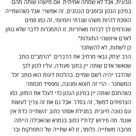
טבעית, אבל לא שמחה אמיתית. אם מישהו שותה מהם
במינון הנכון ובזמנים הנכונים, זה אפשרי. אבל כשהשתייה
הופכת להיות משהו שגרתי ויומיומי, זה כמו
סמים
שגורמים לך לברוח מאחריות. זו התמכרות לדבר שלא נותן
לאדם איזושהי התעלות".
כן לשתות, לא להשתכר
הרב יצחק גבאי מרחיב את הדברים: "הרמב"ם כותב
שכאשר אדם שותה יין בתוך סעודה, עליו לכוון לכך
שהדבר יהיה לשם שמיים. בהלכות דעות הוא כותב 'וכל
המשתכר - הרי זה חוטא ומגונה, ומפסיד חכמתו'.
כשהחכם שותה יין במינון הנכון כדי לעכל את המזון, כמו
הצרפתים למשל, זה בסדר. אבל גם את זה צריך לעשות
עם כוונה חיובית. במגילת אסתר כתוב 'השתייה כדת אין
אונס'. מה פירוש 'כדת'? כתוב בגמרא שהאכילה הייתה
מרובה משתייה. כלומר, זו לא שתייה של התפרקות ובר