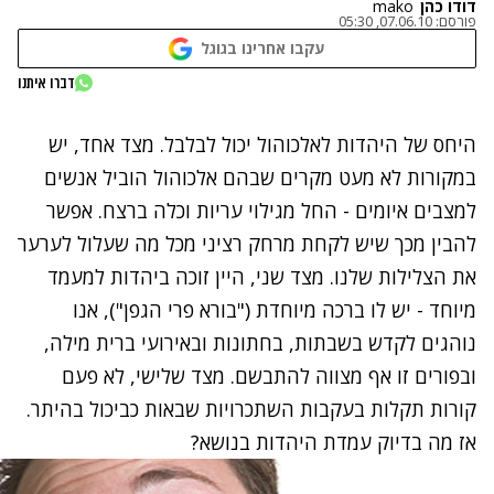
דודו כהן
mako
פורסם:
07.06.10, 05:30
עקבו אחרינו בגוגל
דברו איתנו
היחס של היהדות ל
אלכוהול
יכול לבלבל. מצד אחד, יש
במקורות לא מעט מקרים שבהם אלכוהול הוביל אנשים
למצבים איומים - החל מגילוי עריות וכלה ברצח. אפשר
להבין מכך שיש לקחת מרחק רציני מכל מה שעלול לערער
את הצלילות שלנו. מצד שני, היין זוכה ביהדות למעמד
מיוחד - יש לו ברכה מיוחדת ("בורא פרי הגפן"), אנו
נוהגים לקדש בשבתות, בחתונות ובאירועי ברית מילה,
וב
פורים
זו אף מצווה להתבשם. מצד שלישי, לא פעם
קורות תקלות בעקבות השתכרויות שבאות כביכול בהיתר.
אז מה בדיוק עמדת היהדות בנושא?