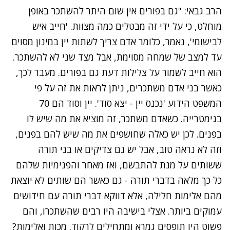
הרב גבאי: "גם בפורים אין שום היתר להשתכר באופן
מוחלט, כי על ידי זה מבטלים כמה מצוות. 'חייב איש
לבישומי', נאמר, כלומר אדם צריך לשתות יין במינון מסוים
עד למצב של
שמחה
מסוימת, אבל מצד שני לא להשתכר.
הוא חייב לשמור על צלילות דעת גם בפורים. מעבר לכך,
כאשר בני אדם משתכרים, ניתן לראות את זה על פי
המשפט הידוע 'נכנס יין - יצא סוד'. יין וסוד הם 70
בגימטרייה. כשאדם משתכר, זה מוציא את מה שיש לו
בפנים. לכן יש כאלה שחושפים את מה שיש להם בפנים,
וזה לא נראה טוב, אבל יש גם
צדיקים
או בני תורה
ששותים על מנת להתבשם, ואז מאחר והפנימיות שלהם
כל כך מלאה בדברי תורה - גם כאשר הם שותים לא יוצאת
מהם אלימות חלילה, אלא דווקא דברי תורה עם חידושים
עמוקים ביותר. אצלי בישיבה היו רבים שהשתכרו, והם
פשוט היו תופסים גמרא ומתחילים לרקוד. מכות ואלימות?