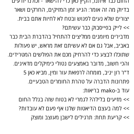
החום כבר אִיתנו, הקיץ כאן כדי להישאר - וכולנו יודעים
בדיוק מה זה אומר: הגיע זמן המזיקים, החרקים ושאר
יצורים שלא נעים לפגוש ובטח לא לחיות אִתם בבית.
>> לייק בפייסבוק כבר עשיתם?
מדבירים מיומנים ממליצים להתחיל בהדברת הבית כבר
באביב, אבל גם אם לא עשיתם זאת מראש, יש פעולות
שתוכלו לבצע כדי להרחיק מכם את הפולשים המטרידים.
והכי חשוב, מדובר באמצעים נטולי כימיקלים מדאיגים.
ד"ר רון יניב, מומחה לרפואת עור ומין, מביא כאן 5
פתרונות הדברה על טהרת החומרים הטבעיים.
עוד ב-
mako בריאות
:
>> מזיעים בלילה? לגמרי לא בטוח שזה בגלל החום
>> למה בעצם הדיאטות שלנו אף פעם לא עובדות?
>> קריעת תחת: תרגילים לישבן מעוצב ומוצק