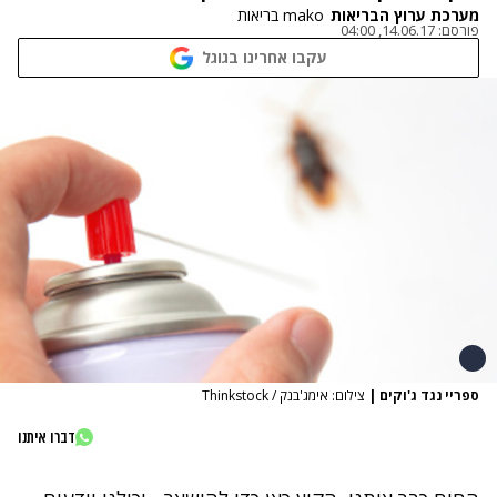
מערכת ערוץ הבריאות
mako בריאות
פורסם:
14.06.17, 04:00
עקבו אחרינו בגוגל
ספריי נגד ג'וקים
|
צילום: אימג'בנק / Thinkstock
דברו איתנו