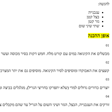
להגשה:
עגבנייה
בצל קטן
גזר קטן
שתי שיני שום
אופן ההכנה
01
מבשלים את הקינואה במים עם קורט מלח. חמש דקות בסיר מכוסה ועשר דקו
02
קוצצים את האבוקדו ומוסיפים לסיר הקינואה. מוסיפים גם את יתר המצרכי
03
יוצרים כדורים גדולים למדי (שלא יתפרקו בחריצי הגריל), מגלגלים בביצה ומצפים בפירו
04
זורקים את העגבנייה, הבצל, הגזר ושיני השום על הגריל עד שהם מקבלים צ