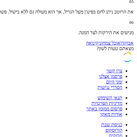
05
את הרוטב ניתן לחם בפינג'ן מעל הגריל, אך הוא מעולה גם ללא בישול. פ
06
מגישים את הירקות לצד המנה.
אבוקדו
אוכל צמחוני
קינואה
מצאתם טעות לשון?
צרו קשר
פרסמו אצלנו
זמני היום
הסדרי נגישות
תנאי השימוש
מדיניות הפרטיות
פרסום ממומן באתר
אודות מאקו
כניסת שבת
הורוסקופ
מבזקים