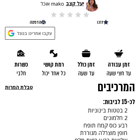
יעל קצב
mako אוכל
דרגו
הדפסה
נתקלנו בבעיה
עקבו אחרינו בגוגל
נסה שוב
זמן עבודה
זמן כולל
רמת קושי
כשרות
עד חצי שעה
עד שעה
כל אחד יכול
חלבי
המרכיבים
טבלת המרות
לכ-15 לביבות:
2 בטטות בינוניות
2 חלמונים
רבע כוס קמח תופח
חופן מוצרלה מגוררת