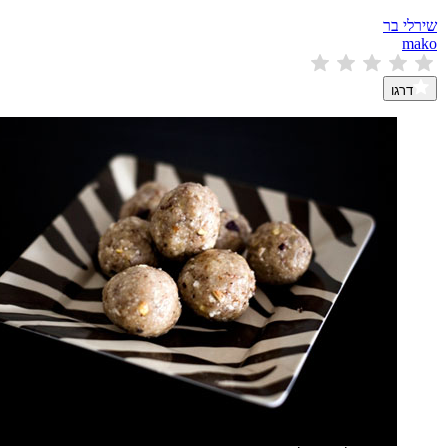
שירלי בר
mako
דרגו