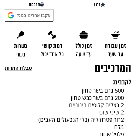
דרגו
הדפסה
נתקלנו בבעיה
עקבו אחרינו בגוגל
נסה שוב
זמן עבודה
זמן כולל
רמת קושי
כשרות
עד שעה
עד שעה
כל אחד יכול
בשרי
המרכיבים
טבלת המרות
לקבבים:
500 גרם בשר טחון
200 גרם בשר כבש טחון
2 בצלים קלופים בינוניים
2 שיני שום
צרור פטרוזיליה (בלי הגבעולים העבים)
מלח
פלפל שחור