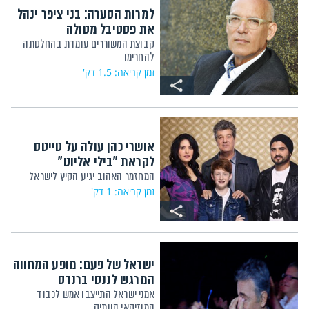
למרות הסערה: בני ציפר ינהל
את פסטיבל מטולה
קבוצת המשוררים עומדת בהחלטתה
להחרימו
זמן קריאה: 1.5 דק'
אושרי כהן עולה על טייטס
לקראת "בילי אליוט"
המחזמר האהוב יגיע הקיץ לישראל
זמן קריאה: 1 דק'
ישראל של פעם: מופע המחווה
המרגש לננסי ברנדס
אמני ישראל התייצבו אמש לכבוד
המוזיקאי הוותיק