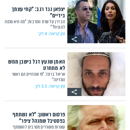
יצפאן נגד רגב: "קחי עצמך
בידיים"
הבדרן על שרת התרבות: "מה היא מנסה
להוכיח?"
זמן קריאה: 4 דק'
האמן שנעץ דגל בישבן ממש
לא מתחרט
אריאל ברונז: "מי שהזויים הם ראשי
המדינה"
זמן קריאה: 3.5 דק'
פרסום ראשון: "לא נשתתף
בפסטיבל שמנהל ציפר"
עשרות משוררים מסרבים להשתתף