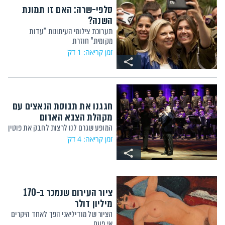
סלפי-שרה: האם זו תמונת
השנה?
תערוכת צילומי העיתונות "עדות
מקומית" חוזרת
זמן קריאה: 1 דק'
חגגנו את תבוסת הנאצים עם
מקהלת הצבא האדום
המופע שגרם לנו לרצות לחבק את פוטין
זמן קריאה: 4 דק'
ציור העירום שנמכר ב-170
מיליון דולר
הציור של מודיליאני הפך לאחד היקרים
אי פעם