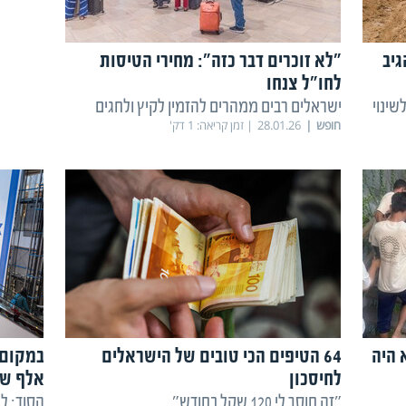
גיב
"לא זוכרים דבר כזה": מחירי הטיסות
לחו"ל צנחו
שינוי
ישראלים רבים ממהרים להזמין לקיץ ולחגים
חופש
28.01.26
זמן קריאה:
1
דק'
 היה
64 הטיפים הכי טובים של הישראלים
לחיסכון
אלף ש
"זה חוסך לי 120 שקל בחודש"
הסוד: ל