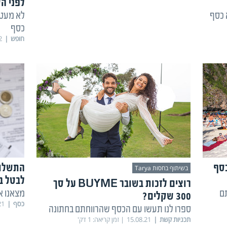
לפני ה
 כסף
לא מעט 
כסף
חופש
2
כסף
התשלומ
בשיתוף בחסות Tarya
לבטל ב
רוצים לזכות בשובר BUYME על סך
ם
מצאנו א
300 שקלים?
כסף
21
ספרו לנו תעשו עם הכסף שהרווחתם בחתונה
תכניות קשת
15.08.21
זמן קריאה:
1
דק'