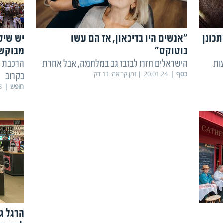
כונן
"אנשים היו בדיכאון, אז הם עשו
יש שיט
בוטוקס"
מבוקש
ות
הישראלים חזרו לבזבז גם במלחמה, אבל אחרת
הרכבת ה
כסף
20.01.24
זמן קריאה:
11
דק'
בקרוב
חופש
3
הרגל ג