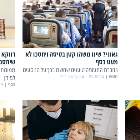
גאוני? שינו משהו קטן בטיסה ויחסכו לא
דווקא 
מעט כסף
שיחסכו
בחברת התעופה טוענים שחשבו בכך על הנוסעים
ממומחים
חופש
21.10.24
זמן קריאה:
1
דק'
לפיהן
כסף
24