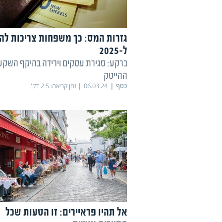
גזרות המס: כך משפחות צריכות להת
ל-2025
ברקע: סגירת עסקים וירידה בהיקף השקע
ההייטק
כסף
06.03.24
זמן קריאה:
2.5
דק'
אל תהיו פראיירים: זו הטעות שכל