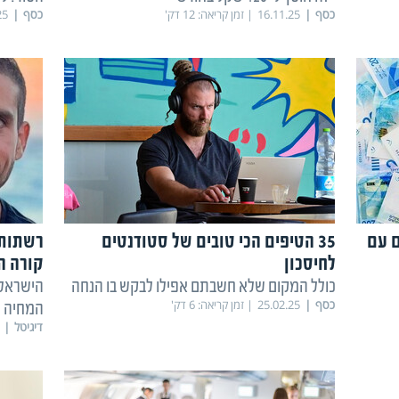
כסף
16.11.25
זמן קריאה:
12
דק'
כסף
25
ם עם
35 הטיפים הכי טובים של סטודנטים
רשתות 
לחיסכון
קורה ה
כולל המקום שלא חשבתם אפילו לבקש בו הנחה
הישראלי
כסף
25.02.25
זמן קריאה:
6
דק'
המחיה
דיגיטל