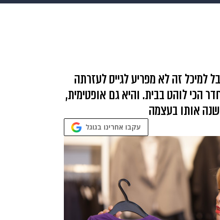
makoZ
בריאות
HIX
ספורט
כסף
הורים
עיצוב
תשעה חודשים
מתכונים
פרויקטים מיוחדים
ל למיכל זה לא מפריע לגייס לעזרתה
 הכי לוהט בבית. והיא גם אופטימית,
שנה אותו בעצמה
עקבו אחרינו בגוגל