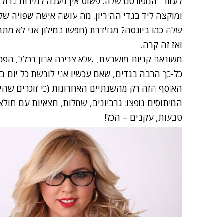
לעזור" המפורסם שלה. פשוט אין מענה למידות גדולו
ומוקצה ליד בגדי ההיריון. מה עושה אישה שפויה ש
שלה כמו ביונסה? מגז'דרת (חפשו במילון אני לא מתר
ואז זה קרה.
משונאת קניות מושבעת, שלא צריכה ארון בכלל, הפכת
כל-כך הרבה בגדים, שאם עכשיו אני לובשת כל יום בג
האוסף הזה רק מהשנתיים האחרונות (כי זוכרים שהיית
המיתוסים נופצו: גרביונים, שמלות, חצאיות עם חולצ
טבעות, עקבים – הכל!