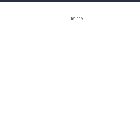
 הבית
אופנה
פרסומת