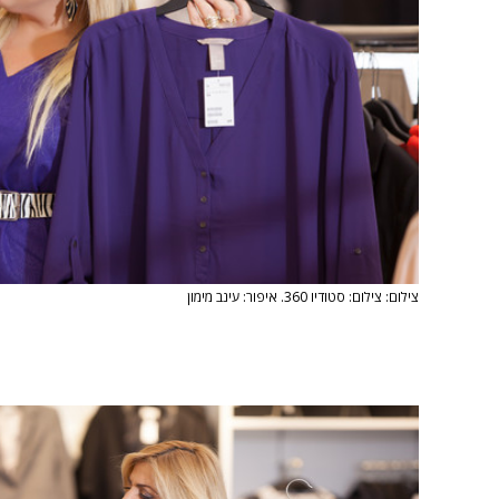
צילום: צילום: סטודיו 360. איפור: עינב מימון