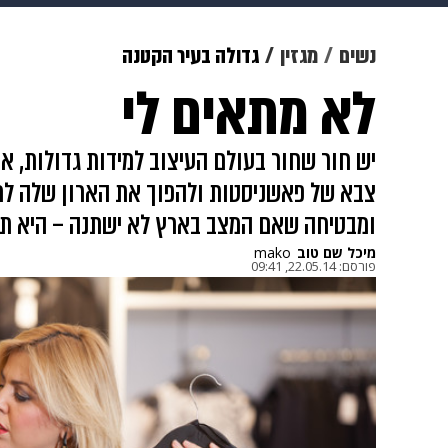
מוזיקה
תרבות
צבא וביטחון
נשים
מגזין
גדולה בעיר הקטנה
לא מתאים לי
דיגיטל
גאווה
ויוה
משפט
יש חור שחור בעולם העיצוב למידות גדולות, אב
צבא של פאשניסטות ולהפוך את הארון שלה לחדר
ומבטיחה שאם המצב בארץ לא ישתנה – היא ת
מיכל שם טוב
mako
פורסם:
22.05.14, 09:41