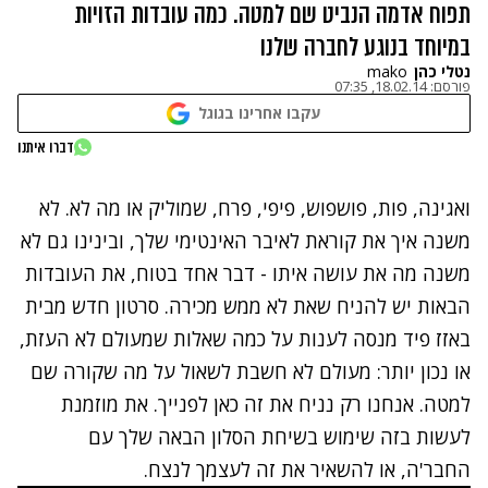
תפוח אדמה הנביט שם למטה. כמה עובדות הזויות
במיוחד בנוגע לחברה שלנו
נטלי כהן
mako
פורסם:
18.02.14, 07:35
עקבו אחרינו בגוגל
דברו איתנו
ואגינה, פות, פושפוש, פיפי, פרח, שמוליק או מה לא. לא
משנה איך את קוראת לאיבר האינטימי שלך, ובינינו גם לא
משנה מה את עושה איתו - דבר אחד בטוח, את העובדות
הבאות יש להניח שאת לא ממש מכירה. סרטון חדש מבית
באזז פיד מנסה לענות על כמה שאלות שמעולם לא העזת,
או נכון יותר: מעולם לא חשבת לשאול על מה שקורה שם
למטה. אנחנו רק נניח את זה כאן לפנייך. את מוזמנת
לעשות בזה שימוש בשיחת הסלון הבאה שלך עם
החבר'ה, או להשאיר את זה לעצמך לנצח.