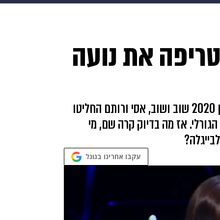
makoZ
בריאות
HIX
ספורט
כסף
הורים
עיצוב
ריפה את נועה
תשעה חודשים
מתכונים
פרויקטים מיוחדים
אחרי ששיגעו את שופטי הכוכב הבא לאירוויזיון 2020 שוב ושוב, אסי ורותם החליטו
ורלי. אז מה בדיוק קרה שם, מי
בייגלה?
עקבו אחרינו בגוגל