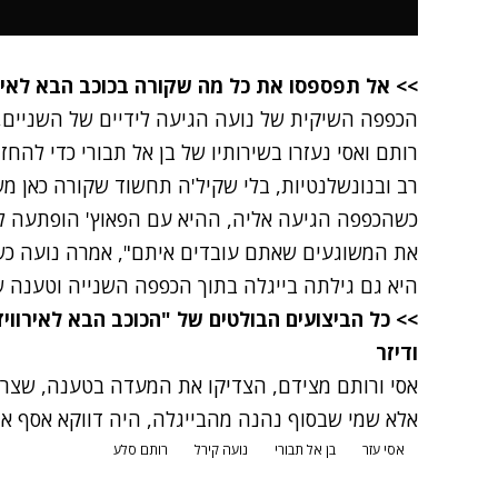
>> אל תפספסו את כל מה שקורה בכוכב הבא לאירוויזיו
הכפפה השיקית של נועה הגיעה לידיים של השניים,
רותם ואסי נעזרו בשירותיו של בן אל תבורי כדי להח
רב ובנונשלנטיות, בלי שקיל'ה תחשוד שקורה כאן מש
כשהכפפה הגיעה אליה, ההיא עם הפאוץ' הופתעה לג
את המשוגעים שאתם עובדים איתם", אמרה נועה כש
היא גם גילתה בייגלה בתוך הכפפה השנייה וטענה שא
>> כל הביצועים הבולטים של "
הכוכב הבא
לאירוויז
ו
דיזר
אסי ורותם מצידם, הצדיקו את המעדה בטענה, שצריך
אלא שמי שבסוף נהנה מהבייגלה, היה דווקא אסף אמד
אסי עזר
בן אל תבורי
נועה קירל
רותם סלע