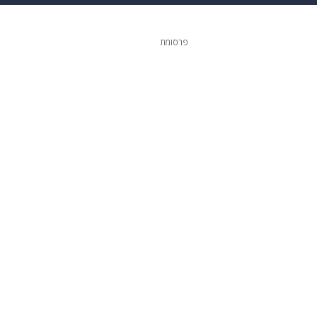
 הבית
אופנה
פרסומת