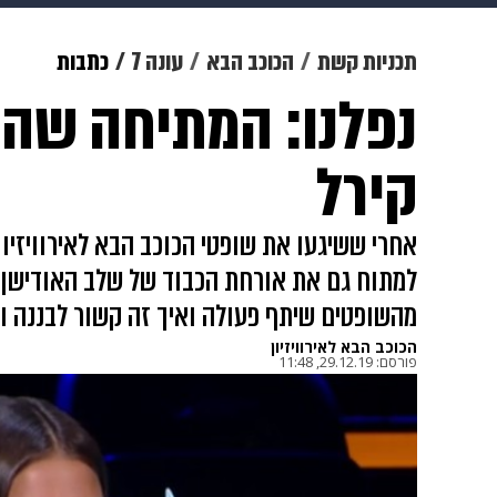
מוזיקה
תרבות
צבא וביטחון
תכניות קשת
הכוכב הבא
עונה 7
כתבות
נפלנו: המתיחה שהט
דיגיטל
גאווה
ויוה
משפט
קירל
למתוח גם את אורחת הכבוד של שלב האודישן הג
מהשופטים שיתף פעולה ואיך זה קשור לבננה ול
הכוכב הבא לאירוויזיון
פורסם:
29.12.19, 11:48