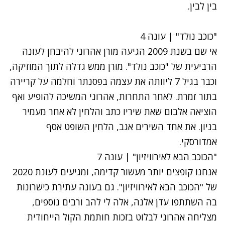
בין לבין.
"כוכב נולד" | עונה 4
אי שם בשנת 2009 הגיעה מורן אהרוני להיבחן לעונה
הרביעית של "כוכב נולד". מורן ממש גדלה לתוך המוזיקה,
וכבר בגיל 7 ליוותה את עצמה בפסנתר וחלמה על קריירה
בתור זמרת. לאחר התחרות, אהרוני המשיכה להופיע ואף
הוציאה אלבום שאת שיריו כתב והלחין לא אחר מעמיר
בניון. את אחד השירים אגב, הלחין השופט אסף
אמדורסקי.
נתקלנו בבעיה
"הכוכב הבא לאירוויזיון" | עונה 7
נסה שוב
אנחנו קופצים יותר מעשור קדימה, ומגיעים לעונת 2020
של "הכוכב הבא לאירוויזיון". גם בעונה עתירת כישרונות
בה השתתפו עדן אלנה, אלה לי להב ורבים נוספים,
מצליחה אהרוני לבלוט בזכות חותמת הקול הייחודית