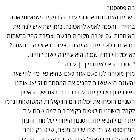
נתקלנו בבעיה
מה פספסנו?
נסה שוב
בשנים האחרונות אהרוני עברה לתפקיד משמעותי אחר
בחייה - והפכה לאמא לראשונה. בזמן שהיא שילבה את
האימהות עם יצירה מקורית חדשה וצבירת קהל ברשתות,
גם אנחנו לא ידענו מה יהיה הצעד הבא שלה - והאמת?
לא יכולנו לדמיין שככה היא עתידה לשוב לחיינו.
נתקלנו בבעיה
"הכוכב הבא לאירוויזיון" | עונה 11
נסה שוב
מורן מוכיחה לנו פעם אחר פעם שהיא כאן כדי להישאר,
והעונה היא עשויה להביס את המתחרים ולייצג אותנו
באירוויזיון בשוויץ יחד עם רד בנד. באודישן הראשון
השניים הוכיחו את יכולותיהם הווקאליות המשוגעות וגרמו
לקהל ולשופטים לצפות בקוצר רוח למה שהם עוד
עתידים להביא יחד. הסגנון הייחודי של מורן והגוון
המחוספס של רד יצרו שילוב מנצח, שלנו רק נותר
להתפעל ממנו ולאחל לצמד המון בהצלחה בהמשך