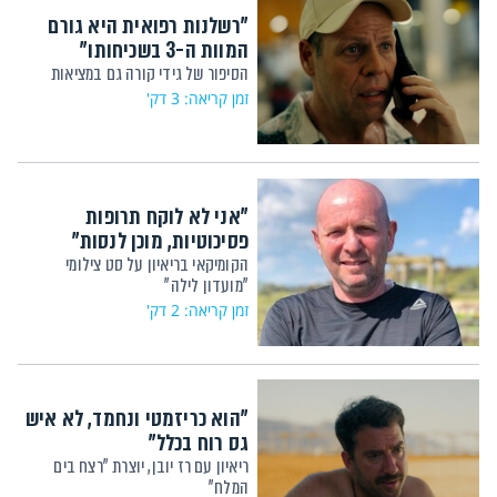
"רשלנות רפואית היא גורם
המוות ה-3 בשכיחותו"
הסיפור של גידי קורה גם במציאות
זמן קריאה: 3 דק'
"אני לא לוקח תרופות
פסיכוטיות, מוכן לנסות"
הקומיקאי בריאיון על סט צילומי
"מועדון לילה"
זמן קריאה: 2 דק'
"הוא כריזמטי ונחמד, לא איש
גס רוח בכלל"
ריאיון עם רז יובן, יוצרת "רצח בים
המלח"