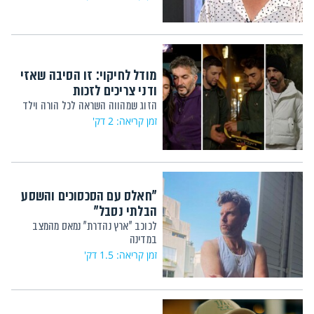
מודל לחיקוי: זו הסיבה שאזי
ודני צריכים לזכות
הזוג שמהווה השראה לכל הורה וילד
זמן קריאה: 2 דק'
"חאלס עם הסכסוכים והשסע
הבלתי נסבל"
לכוכב "ארץ נהדרת" נמאס מהמצב
במדינה
זמן קריאה: 1.5 דק'