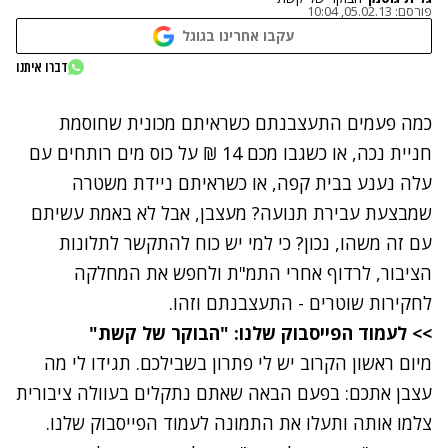
פורסם:
05.02.13, 10:04
עקבו אחרינו בגוגל
נתקלנו בבעיה
דברו איתנו
נסה שוב
כמה פעמים התעצבנתם כשראיתם מכונית שחוסמת
חניית נכה, או כשגבו מכם 14 ₪ על כוס מים רותחים עם
עלה נענע בבית קפה, או כשראיתם ניידת משטרה
שמבצעת עבירת תנועה? מעצבן, אבל לא באמת עשיתם
עם זה משהו, נכון? כי למי יש כוח להתקשר לתלונות
הציבור, לרדוף אחרי התמ"ת ולחפש את המחלקה
לחקירות שוטרים - התעצבנתם וזהו.
>>
לעמוד הפייסבוק שלנו: "הבוקר של קשת"
מיום ראשון הקרוב יש לי פתרון בשבילכם. תגידו לי מה
עצבן אתכם: בפעם הבאה שאתם נתקלים בעוולה ציבורית
צלמו אותה ותעלו את התמונה ל
עמוד הפייסבוק שלנו
.