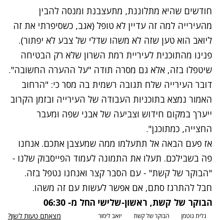
חודשים שהיא מתלוננת, מתעצבנת ומנסה להבין
מהעירייה למה זה עדיין לא טופל (אגב, כשסיפרתי את זה
ליואב הוא טען שזה לא משהו שדלי של צבע לא יפתור).
פנינו מהתוכנית לעיריית רמת השרון שלא רק הבטיחה
שיטפלו בזה, אלא גם מסרה תודה "על ההערה החשובה".
דובר העירייה שלח תגובה רשמית בה מסר כי: "הרחוב
האמור נמצא בתוכניות העבודה של העירייה ובזמן הקרוב
ייערך במקום חידוש וצביעה של אבני שפה ומעבר
החצייה, כמתוכנן".
אז פעם הבאה אל תתעלמו ממה שמעצבן אתכם. אנחנו
פה בשבילכם. תעלו את התמונה לעמוד הפייסבוק שלנו -
"
הבוקר של קשת
" - עם הסבר קצר ואנחנו נטפל בזה.
חבל להתרגז סתם, אם אפשר לעשות עם זה משהו.
הבוקר של קשת, ראשון-שלישי החל מ- 06:30
מצאתם טעות לשון?
גלית גוטמן
הבוקר של קשת
יואב לימור