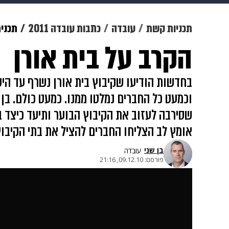
תרבות
צבא וביטחון
makoZ
תכניות קשת
עובדה
כתבות עובדה 2011
תכנית 1 - 2011
הקרב על בית אורן
גאווה
ויוה
משפט
תשעה חוד
בחדשות הודיעו שקיבוץ בית אורן נשרף עד היסוד
וכמעט כל החברים נמלטו ממנו. כמעט כולם. בן 
שסירבה לעזוב את הקיבוץ הבוער ותיעד כיצד בע
אומץ לב הצליחו החברים להציל את בתי הקיבו
בן שני
עובדה
פורסם:
09.12.10, 21:16