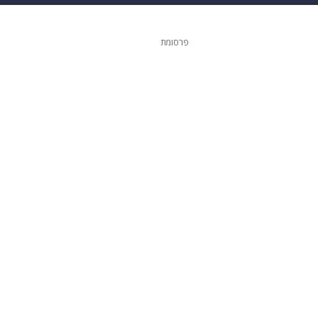
ופנה
דיגיטל
פרסומת