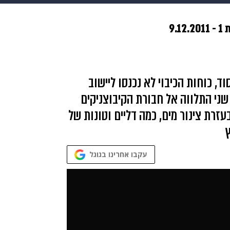
בריאות
HIX
ספורט
כסף
הורים
עיצוב הבית
א
9.12.
שים
מתכונים
פרויקטים מיוחדים
, כוחות הכיבוי לא נכנסו ליישוב
שני התלווה אל חבורת הקיבוצניקים
זרת צינור מים, כמה דליים וטונות של
ץ
עקבו אחרינו בגוגל