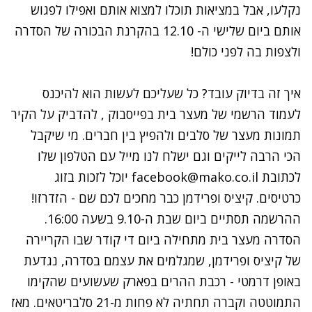
נקלעו, אבל במציאות תוכלו למצוא אותם ואפילו לפגוש
אותם ביום שלישי ה- 12.10 בהקרנת הבכורה של הסדרה
ולצפות בה לפני כולם!
איך זה בדיוק עובד? כל שעליכם לעשות הוא להיכנס
ל
עמוד הרשמי של מעצר בית בפייסבוק
, להדביק על הקיר
תמונות מעצר של סלבים ולהפיץ בין חברים. מי שיקבל
הכי הרבה לייקים וגם
ישלח לנו מייל עם הטלפון שלו
לכתובת
facebook@mako.co.il
יוכל לזכות בזוג
כרטיסים. קיציס ופרידמן כבר מחכים לכם שם - הזדרזו!
ההרשמה תסתיים ביום שבת ה-9.10 בשעה 16:00.
הסדרה מעצר בית מתחילה ביום די קודר שבו הקריירה
של קיציס ופרידמן, שמגלמים את עצמם בסדרה, נגדעת
באופן דרמטי - רכבת ההרים בפארק שעשועים שהקימו
התמוטטה וקברה תחתיה לא פחות מ-21 סלבריטאים. מאז