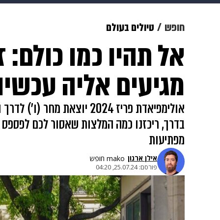
מוזיקה
תרבות
צבא וביטחון
חופש
טיולים בעולם
אל תהיו כמו כולם:
דיגיטל
גאווה
ויוה
משפט
מגיעים אליה עכשיו
אולימפיאדת פריז 2024 יוצא
בדרך, ריכזנו כמה המלצות שאסור לכם לפספס 
מפתיעות
אילן ארנון
mako חופש
פורסם:
25.07.24, 04:20