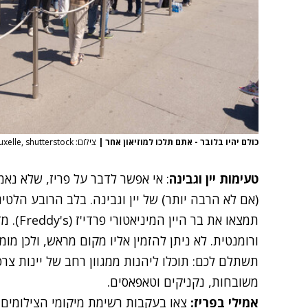
כולם יהיו בלובר - אתם תלכו למוזיאון אחר
|
צילום: Marc Bruxelle, shutterstock
טעימות יין וגבינה
: אי אפשר לדבר על פריז, שלא נא
(אם לא הרבה יותר) של יין וגבינה. בלב הרובע הלטינ
תמצאו את בר היין המיניאטורי
פרדי'ז
(dy's
תשתלם לכם: תוכלו ליהנות ממגוון רחב של יינות צרפ
משובחות, נקניקים וטאפאסים.
אמילי בפריז:
צאו בעקבות רשימת מיקומי הצילומים ש