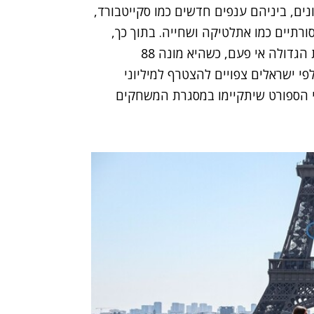
תחרות ב-32 ענפי ספורט שונים, ביניהם ענפים חדשים כמו סקייטבורד,
סורתיים כמו אתלטיקה ושחייה. בתוך כך,
המשלחת הישראלית לאולימפיאדת פריז צפויה להיות הגדולה אי פעם, כשהיא מונה 88
חרו ב-17 ענפי ספורט. אלפי ישראלים צפויים להצטרף למיליוני
עו מכל קצוות תבל לחזות ב-800 אירועי הספורט שיתקיימו במסגרת המשחקים