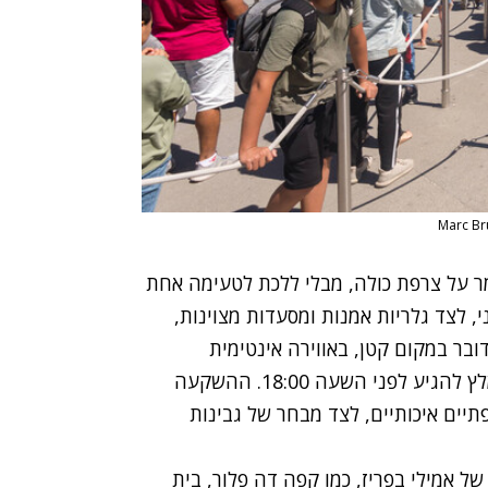
מר על צרפת כולה, מבלי ללכת לטעימה אחת
י, לצד גלריות אמנות ומסעדות מצוינות,
Fred). מדובר במקום קטן, באווירה אינטימית
ורומנטית. לא ניתן להזמין אליו מקום מראש, ולכן מומלץ להגיע לפני השעה 18:00. ההשקעה
תיים איכותיים, לצד מבחר של גבינות
ל אמילי בפריז, כמו
קפה דה פלור
, בית