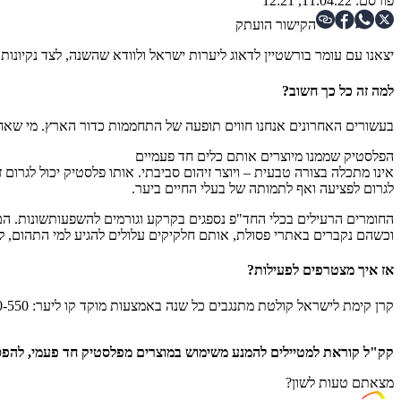
פורסם:
11.04.22, 12:21
הקישור הועתק
יצאנו עם עומר בורשטיין לדאוג ליערות ישראל ולוודא שהשנה, לצד נקיונות 
למה זה כל כך חשוב?
בעשורים האחרונים אנחנו חווים תופעה של התחממות כדור הארץ. מי שאחר
הפלסטיק שממנו מיוצרים אותם כלים חד פעמיים
אינו מתכלה בצורה טבעית – ויוצר זיהום סביבתי. אותו פלסטיק יכול לגרום ז
לגרום לפציעה ואף לתמותה של בעלי החיים ביער.
החומרים הרעילים בכלי החד"פ נספגים בקרקע וגורמים להשפעותשונות. הם 
וכשהם נקברים באתרי פסולת, אותם חלקיקים עלולים להגיע למי התהום, לז
אז איך מצטרפים לפעילות?
קרן קימת לישראל קולטת מתנגבים כל שנה באמצעות מוקד קו ליער: 1800-350-550 או באמצעות
קק"ל קוראת למטיילים להמנע משימוש במוצרים מפלסטיק חד פעמי, להפסי
מצאתם טעות לשון?