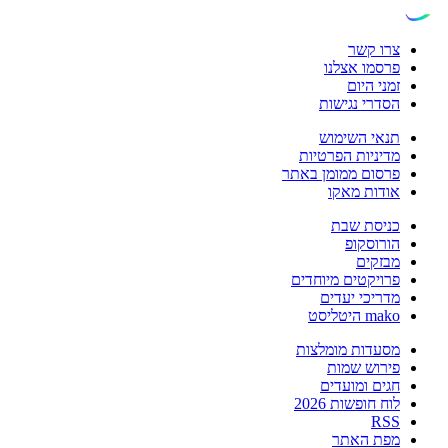
צרו קשר
פרסמו אצלנו
זמני היום
הסדרי נגישות
תנאי השימוש
מדיניות הפרטיות
פרסום ממומן באתר
אודות מאקו
כניסת שבת
הורוסקופ
מבזקים
פרויקטים מיוחדים
מדריכי יעדים
mako היטליסט
מסעדות מומלצות
פירוש שמות
חגים ומועדים
לוח חופשות 2026
RSS
מפת האתר