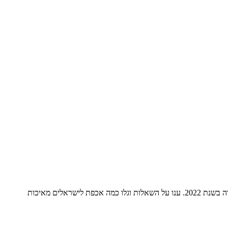
בנינו, אתם ממחזרים בקבוקי פלסטיק? משתמשים בחד פעמי? והאם אתם מנקים אחריכם כשאתם עושים פיקניק ביערות קק"ל? זה הזמן לבדוק מה קורה בשנת 2022. ענו על השאלות וגלו כמה אכפת לישראלים מאיכות