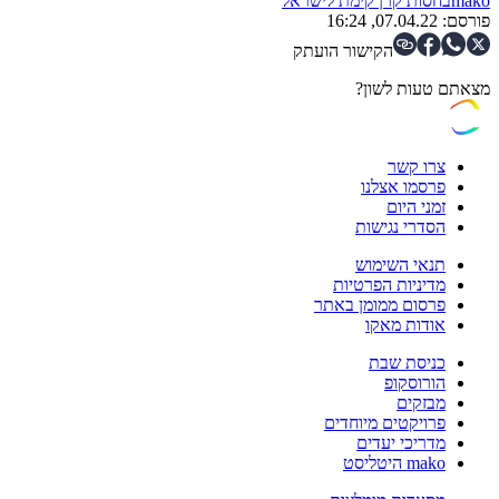
mako
בחסות קרן קימת לישראל
פורסם:
07.04.22, 16:24
הקישור הועתק
מצאתם טעות לשון?
צרו קשר
פרסמו אצלנו
זמני היום
הסדרי נגישות
תנאי השימוש
מדיניות הפרטיות
פרסום ממומן באתר
אודות מאקו
כניסת שבת
הורוסקופ
מבזקים
פרויקטים מיוחדים
מדריכי יעדים
mako היטליסט