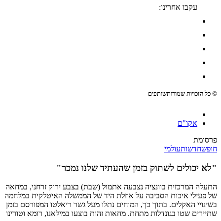
עקבו אחרינו:
© כל הזכויות שמורות
שותפים
אקו"ם
פרסומת
חופש
חדשות
עולמי
"לא יכולים לשתוק בזמן שהעתיד שלנו נמכר"
התעלה המרכזית בוונציה נצבעה אתמול (שבת) בצבע ירוק זרחני, במחאה
של פעילי איכות הסביבה על אוזלת היד של הממשלה האיטלקית במלחמה
בשינויי האקלים. בתוך כך, המוחים נתלו מעל גשר ריאלטו המפורסם בזמן
שתיירים שטו בגונדלות מתחת. מחאות זהות בוצעו במילאנו, רומא וטורינו