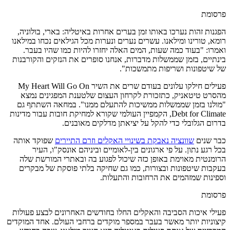
פרסומת
הפגנות זהות נערכו באותו זמן בערים אחרות באיטליה: בארי, בולוניה,
רומא, טורינו ומילאנו. עשרים נערים ונערות מכל הגילאים נכחו במילאנו
ואמרו: "בעוד כמה שעות, המים האלה יחזרו להיות כמו שהיו בעבר.
בינתיים, בזמן שממשלות מדברות, אנחנו סופרים את הנזקים והקורבנות
של שיטפונות ושריפות מתמשכות".
פעילים חילקו עלונים בעודם שרים את השיר My Heart Will Go On
מהסרט טיטאניק, כתזכורת לקרחון העצום שלטענת המפגינים נמצא
"מולנו בזמן שממשלות ממשיכות להתעלם ממנו". במחאה השתתף גם
Debt for Climate, הקמפיין העולמי שקורא למחיקת חובות עבור מדינות
בדרום הגלובלי כדי להקל על יציאתן מדלקים מאובנים.
כבר שנים
שוונציה נאבקת בשינויי האקלים וזרם התיירים
שפוקד אותה
בכל רגע נתון. על פי ארגונים בין-לאומיים וביניהם אונסק"ו, העיר
הרומנטית מאוימת באופן כזה שיכול לפגוע בה ובאתרי המורשת שלה
בעקבות שיטפונות ובצורות, כמו גם שחיקה בלתי פוסקת של מבקרים
וספינות שמזהמים את הרחובות והתעלות.
פרסומת
פעילי איכות הסביבה והאקלים החלו בחודשים האחרונים לבצע פעולות
קיצוניות יותר מאשר בעבר במספר מוקדים ברחבי העולם. אחד המוקדים