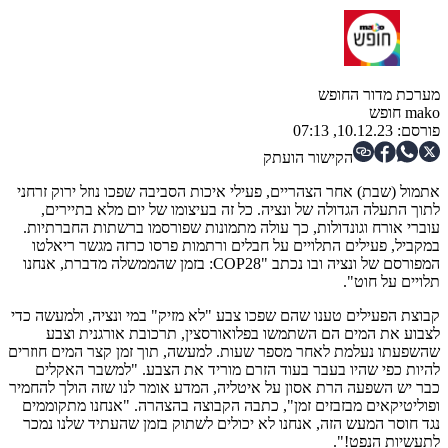
מערכת מדור החופש
mako חופש
פורסם:
10.12.23, 07:13
הקישור הועתק
אתמול (שבת) אחר הצהריים, פעילי איכות הסביבה שפכו נוזל ירוק זרחני
לתוך התעלה הגדולה של ונציה. כל זה בעיצומו של יום מלא בתיירים,
עוברי אורח וגונדולות, כך עולה מתמונות שפורסמו ברשתות החברתיות.
במקביל, פעילים התלויים על חבלים ורתמות פרסו כרזה מגשר ריאלטו
המפורסם של ונציה ובו נכתב "COP28: בזמן שהממשלה מדברת, אנחנו
תלויים על חוט".
קבוצת הפעילים טענו שהם שפכו צבע "לא מזיק" במי ונציה, ולמעשה כדי
לצבוע את המים הם השתמשו בפלואורסצין, תרכובת אורגנית וצבע
שהשפעתו נעלמת לאחר מספר שעות. למעשה, תוך זמן קצר המים חוזרים
להיות כפי שהיו בעבר בעוד הזרם מוריד את הצבע. "למשבר האקלים
כבר יש השפעה הרת אסון על איטליה, המדע אומר לנו שזה הולך להחמיר
ופוליטיקאים מבזבזים זמן", כתבה הקבוצה בהצהרה. "אנחנו מתקוממים
נגד חוסר המעש הזה, אנחנו לא יכולים לשתוק בזמן שהעתיד שלנו נמכר
לתעשיות הנפט!".