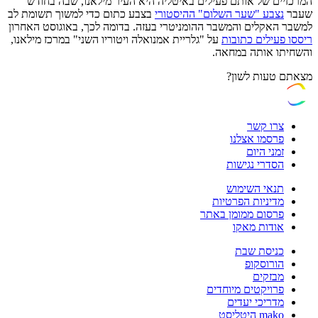
המרכזיים של אותם פעילים באיטליה היא העיר מילאנו, שבה בחודש
שעבר
נצבע "שער השלום" ההיסטורי
בצבע כתום כדי למשוך תשומת לב
למשבר האקלים והמשבר ההומניטרי בעזה. בדומה לכך, באוגוסט האחרון
ריססו פעילים כתובות
על "גלריית אמנואלה ויטוריו השני" במרכז מילאנו,
והשחיתו אותה במחאה.
מצאתם טעות לשון?
צרו קשר
פרסמו אצלנו
זמני היום
הסדרי נגישות
תנאי השימוש
מדיניות הפרטיות
פרסום ממומן באתר
אודות מאקו
כניסת שבת
הורוסקופ
מבזקים
פרויקטים מיוחדים
מדריכי יעדים
mako היטליסט