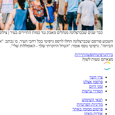
כבר שנים שבברצלונה מנהלים מאבק נגד כמות התיירים בעיר
|
צילום: rf
השבוע פורסם שבברצלונה החלו לרסס גרפיטי בכל רחבי העיר, בו נכתב: "אנ
הביתה". גרפיטי נוסף אומר: "הטיול היוקרתי שלך - האומללות שלי".
בירה
גרפיטי
חופשה
תיירות
מצאתם טעות לשון?
צרו קשר
פרסמו אצלנו
זמני היום
הסדרי נגישות
תנאי השימוש
מדיניות הפרטיות
פרסום ממומן באתר
אודות מאקו