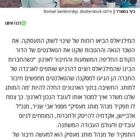
כיף במשרד
|
צילום: Roman Samborskyi, shutterstock
דברו איתנו
ה
מילניא
ל
ס
הביאו רוחות של שינוי לשוק התעסוקה. את
השכר הנאה וההטבות שקנו את הטאלנטים של הדור
הקודם החליפה המשמעות והחיבור לארגון. "כשהחברות
הבינו שהמילניאלס רוצים להרגיש שותפים לאג'נדה של
החברה הן הגיעו למסקנה שהטאלנטים מחפשים חיבור
למותג. החשיבה בתוך הארגונים החלה להיות 'מה המותג
שלנו משדר ואיך למכור אותו לעובד הנכון לארגון'. כך צמח
לו תפקיד מנהל מותג מעסיק" מספר אבי שניר, מנכ"ל
אלביישן, אקדמיה להייטק ולחברות, המומחים לגיוס
עובדים ולעולם העבודה המשתנה.
התפקיד של מנהל מותג מעסיק הוא למעשה חיבור של