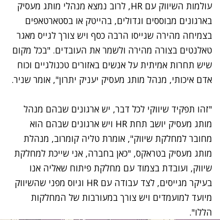
עולמות השיווק עם
HR
, לרוב נמצא מנהלי מותג מעסיק
בארגונים מבוססים וגדולים, בהייטק או בסטארטאפים
בצמיחה מהירה שגייסו הרבה כסף ויש צורך לגייס מאגר
טאלנטים בצורה מהירה ולשמר את העובדים. "בכל מקום
שיש תחרות אמיתית על אנשים באזורים טכנולגיים וכוח
אדם איכותי, מנהל מותג מעסיק יעניק יתרון", אומר שניר.
"זהו תפקיד שיווקי לכל דבר, יש ארגונים שבהם מנהל
מותג מעסיק יושב תחת
HR
ויש ארגונים שבהם הוא
מחובר למחלקת שיווק", אומרת טליה קומרוב, מנהלת
מותג מעסיק בטראקס, "כאן בחברה, אני שייכת למחלקת
שיווק, ועובדת בצמוד עם מחלקת פיתוח שאליה אנו
בעיקר מגייסים, לצד עבודה עם
HR
וגיוס מפני שהשיווק
מיועד למועמדים ויש צורך במעורבות של המחלקות
הללו".