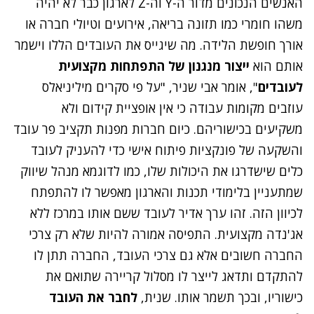
האנשים הנכונים מדור ה-
Y
וה-
Z
לארגון כבר לא יהיה
משהו חומרי כמו תזונה בריאה, אירועים וטיולי חברה או
אורך חופשת הלידה. מה שיגייס את העובדים הללו וישמר
אותם הוא
ייצור מנגנון של התפתחות מקצועית
לעובדים
", אומר אבי שניר, "על פי סקרים מיליניאלס
עוזבים מקומות עבודה כי אין אופציית קידום ולא
משקיעים בכישוריהם. כיום חברות מפנות תקציב פר עובד
והשקעה של פונקציות פיתוח אישי כדי להעניק לעובד
כלים שישדרגו את היכולות שלו, כמו לדוגמא מנהל שיווק
שמתעניין בלימודי תכנות והארגון מאפשר לו להתפתח
לכיוון הזה. זהו ערך אדיר לעובד ששם אותו במרכז ללא
אג'נדה מקצועית. התפיסה אמורה להיות שלא רק צרכי
החברה חשובים אלא גם צרכי העובד, החברה תתן לו
להתקדם ותדאג לייצר לו מסלול קריירה שתואם את
כישוריו, ובכך תשמר אותו. שנית,
לחבר את העובד