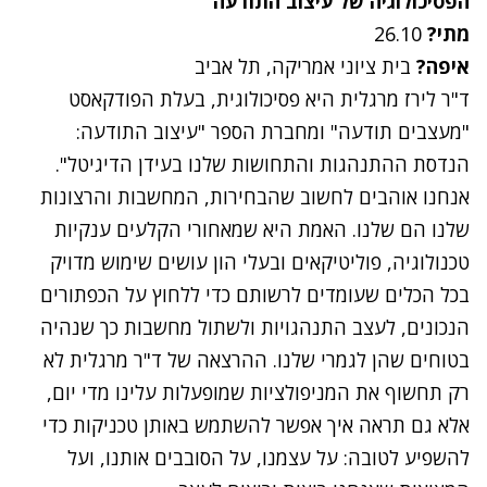
הפסיכולוגיה
של
עיצוב
התודעה
מתי
?
26.10
איפה
?
בית
ציוני
אמריקה
,
תל
אביב
ד"ר
לירז
מרגלית
היא
פסיכולוגית
,
בעלת
הפודקאסט
"מעצבים
תודעה"
ומחברת
הספר
"עיצוב
התודעה
:
הנדסת
ההתנהגות
והתחושות
שלנו
בעידן
הדיגיטל"
.
אנחנו
אוהבים
לחשוב
שהבחירות
,
המחשבות
והרצונות
שלנו
הם
שלנו
.
האמת
היא
שמאחורי
הקלעים
ענקיות
טכנולוגיה
,
פוליטיקאים
ובעלי
הון
עושים
שימוש
מדויק
בכל
הכלים
שעומדים
לרשותם
כדי
ללחוץ
על
הכפתורים
הנכונים
,
לעצב
התנהגויות
ולשתול
מחשבות
כך
שנהיה
בטוחים
שהן
לגמרי
שלנו
.
ההרצאה
של
ד"ר
מרגלית
לא
רק
תחשוף
את
המניפולציות
שמופעלות
עלינו
מדי
יום
,
אלא
גם
תראה
איך
אפשר
להשתמש
באותן
טכניקות
כדי
להשפיע
לטובה
:
על
עצמנו
,
על
הסובבים
אותנו
,
ועל