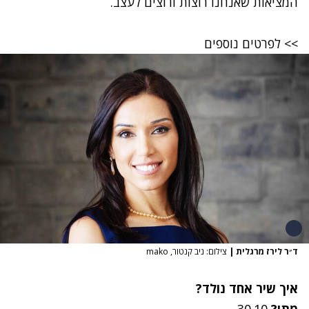
המציאות
שאנחנו
רוצות
ורוצים
לעצב
.
>>
לפרטים
נוספים
ד״ר לירז מרגלית
|
צילום: ניב קנטור, mako
איך
שיר
אחד
נולד
?
מתי
?
30.10