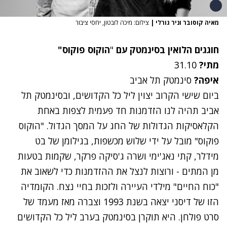
מאיה קוסובר וניר גורלי
|
צילום: מיכה לובטון, יחסי ציבור
חוגגים
הלואין
בסינמטק
עם
"
הוקוס
פוקוס"
מתי
?
31.10
איפה
?
סינמטק
תל
אביב
ביום
שישי
הקרוב
יצוין
ליל
כל
הקדושים
,
ובסינמטק
תל
אביב
תהיה
לנו
הזדמנות
חד
פעמית
לצפות
באחת
הקלאסיקות
הגדולות
של
החג
על
המסך
הגדול
.
"הוקוס
פוקוס"
מובל
על
ידי
שלוש
מכשפות
,
בגילומן
של
בט
מידלר
,
קתי
נאג'ימי
ושרה
ג'סיקה
פרקר
,
שקמות
בטעות
מן
המתים
-
ורוצות
לנצל
את
ההזדמנות
כדי
לשאוב
את
"כוח
החיים"
מילדי
העיירה
ולזכות
בחיי
נצח
.
הקומדיה
הזו
של
דיסני
יצאה
בשנת
1993
וצברה
מאז
מעמד
של
סרט
פולחן
.
היא
תוקרן
בסינמטק
בערב
ליל
כל
הקדושים