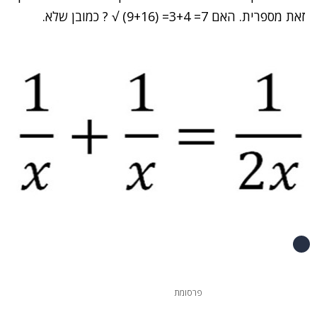
זאת מספרית. האם 7= 3+4= (9+16) √ ? כמובן שלא.
פרסומת