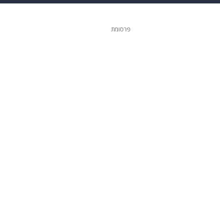
ופנה
דיגיטל
פרסומת