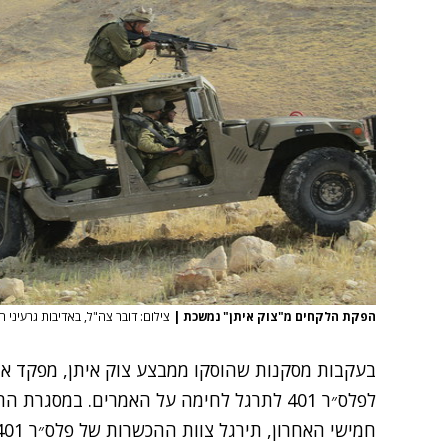
הפקת הלקחים מ"צוק איתן" נמשכת
|
צילום: דובר צה"ל, באדיבות גרעיני ה
בעקבות מסקנות שהוסקו
ממבצע צוק איתן
, מפקד אוגדה 162, תא״ל נדב 
לפלס״ר 401
לתרגל לחימה על האמרים. במסגרת התר
חמישי האחרון, תירגל צוות ההכשרות של פלס״ר
401