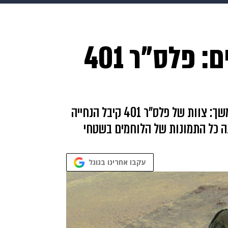
בריאות
HIX
ספורט
כסף
הורים
עיצוב הבית
א
שריונרים על האמרים: פלס"ר 401
שים
מתכונים
פרויקטים מיוחדים
תהליך הפקת הלקחים לאחר מבצע צוק איתן נמשך: צוות של פלס"ר 401 קיבל הנחייה
ה כל התמונות של הלוחמים בשטחי
עקבו אחרינו בגוגל