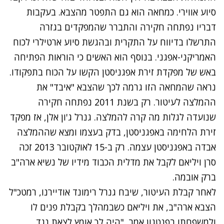
סיוע אווירי. כמחאה הוא גם התפטר מהצבא. בעקבות
דבריו נפתחה חקירה והתברר שהמפקדים בגזרה
התרשלו בדיווח על התקרית ובהגשת סיוע ארטילרי לכוח
האמריקני-אפגני. בנוסף הוא האשים כי הוראות הפתיחה
באש של מפקדת זירת אפגניסטן הקשו על הכוח בתפקודו.
נראה שהמחאה הזו גרמה לכך שהצבא "איבד" את
ההמלצה לעיטור. רק בשנת 2011 נפתחה חקירה
שנועדה לגלות מה קרה להמלצה. גנרל ג'ון אלן, אז מפקד
זירת הלחימה באפגניסטן, בדק בעצמו ומצא שההמלצה
אבדה באפגניסטן עצמה. רק ב-15 לאוקטובר 2013 זכה
סרן ויליאם לקבל את מדלית הכבוד מידיו של נשיא ארה"ב
ברק אובמה.
לאחר קבלת העיטור, שיבח גנרל רימונד אודיירנו, רמטכ"ל
הצבא ארה"ב, את ויליאם כשבמהלך בקבלת פנים לו
ולמשפחתו בפנטגון אמר, "היה לך אומץ לצאת נגד