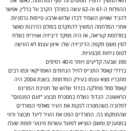
הוא המשיך להפיל מטוסים עד סוף המלחמה, כאשר את
ההפלות ה-61 וה-62 עשה במהלך הקרב על ברלין. אפשר
להגיד שאיוון השמיד לבדו שלוש-ארבע טייסות גרמניות.
אחרי המלחמה המשיך להתקדם בסולם הדרגות כאשר
במלחמת קוריאה, אז היה מפקד דיביזיה אווירית נשלח
לסין משם תקפה הדיביזיה שלו. איוון עצמו לא הורשה
לטוס גיחות מבצעיות.
ספג שבעה קליעים ויותר מ-40 רסיסים
ברדלי קאסל התגייס
לחיל הנחתים האמריקאי
וכמו רבים
מחבריו מצא עצמו בעירק המדממת. בשנת 2004 היה
קאסל סמל מחלקה בגדוד שלוש של חטיבת המרינס
הראשונה. הגדוד נשלח במסגרת מבצע "זעם הפנטום"
לפלוג'ה כשהמטרה לנקות את העיר מאלפי המורדים
שהתמקמו בה. המורדים הפכו את העיר ליעד מבוצר ורווי
במטענים ומשם הוציאו לפועל עשרות פיגועי תופת שעלו