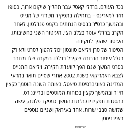
בכל העולם. ברדלי קאסל עבר תהליך שיקום ארוך, בסופו
חזר למארינס – בתחילה בתפקיד משרדי של מגייס
ובהמשך כרס"ר בבסיס הנחתים בקמפ פנדלטון. לאחר
הקרב ברדלי עוטר בצלב הצי, העיטור השני בחשיבותו.
העיטור שהפך לחקירה
הסיפור של סרן ויליאם סוונסון יכול להפוך לסרט ולא רק
בגלל עיטור הגבורה שקיבל בגללו. במקרה שלו מדובר
בסרט המשך שגם הפך לוועדת חקירה. ויליאם התגייס
לצבא האמריקאי בשנת 2002 אחרי שסיים תואר במדעי
המדינה באוניברסיטת סיאטל. באותה השנה הוסמך כקצין
חי"ר ובהמשך כקצין בכוחות המוטסים ובריינג'רס.
במסגרת תפקידיו כמ"מ ובהמשך כמפקד פלוגה, עשה
שלושה סבבי שרות, אחד בעיראק ושניים נוספים
באפגניסטן.
פרסומת