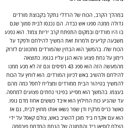
במהלך הקרב, הכוח של הרדלי נתקל בקבוצת מורדים
גדולה ממנה ספגו אש כבדה. הם נכנסו לבית סמוך שגם
בו היו מורדים ובמקום התפתח קרב יריות צמוד. הוא נפגע
משבעה קליעים ולמרות זאת המשיך להילחם ולפקד על
הכוח שלו. בהמשך הוא הבחין שהמורדים מתכוונים לזרוק
רימון על נחת פצוע והוא הגן עליו בגופו. כתוצאה
מהמעשה הזה הוא ספג 43 רסיסים וגם זה לא מנע ממנו
להילחם ולהשיב באש לכיוון המורדים. הוא לוחץ על הכוח
להמשיך בטיהור הבית ממורדים ומצליח לחסל כמה מהם
בעצמו. בהמשך הוא מסייע בפינוי נחתים פצועים למחסה.
עד שהגיע כוח החילוץ הוא איבד כששים אחוז מדם גופו.
כאשר כריס מרקיז ודן שפר נשאו אותו מחוץ לבית, גם אז
הוא עם אקדח ביד מוכן להשיב באש, צולם קאסל על ידי
הצלם לוסיאן ריד והתמונה של הנחת המדמם פורסמה