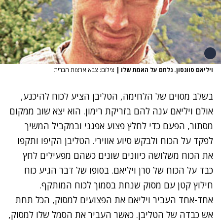
ויליאם סוונסון. נלחם על האמת שלו
|
צילום: צבא ארצות הברית
בשלב מסוים של הלחימה, הטליבן הציע לכוח להיכנע,
אולם ויליאם ענה להם בזריקת רימון. הוא יצא שוב ממקום
מסתור, הפעם כדי לחלץ פצוע אפגני ובמקביל המשיך
לפקד על הכוח ולבקש סיוע אווירי. הטליבן הקיפו ותקפו
את הכוח משלושה כיוונים שונים כשהם מפעילים לחץ
כבד על הכוח של סרן ויליאם. בסופו של דבר הגיע כוח
חילוץ קטן עם מסוק שנחת בסמוך לכוח המותקף.
אחד-אחד העביר ויליאם את הפצועים למסוק, הכל תחת
אש כבדה של הטליבן. כאשר העביר את הסמל שלו למסוק,