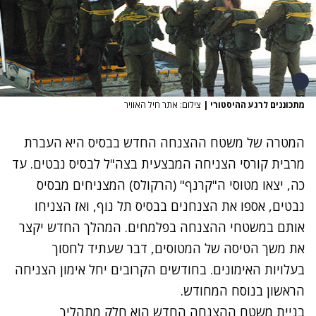
מתכוננים לרגע ההיסטורי
|
צילום: אתר חיל האוויר
המטרה של משטח ההצנחה החדש בבסיס היא העברת
מרבית קורסי הצניחה המבצעית בצה"ל לבסיס נבטים. עד
כה, יצאו מטוסי ה"קרנף" (
הרקולס
) המצניחים מבסיס
נבטים, אספו את הצנחנים בבסיס תל נוף, ואז הצניחו
אותם במשטחי ההצנחה בפלמחים. המהלך החדש יקצר
את משך הטיסה של המטוסים, דבר שעתיד לחסוך
בעלויות האימונים. בחודשים הקרובים יחל אימון הצניחה
הראשון בנוסח המחודש.
בניית משטח ההצנחה החדש הוא חלק מתהליך